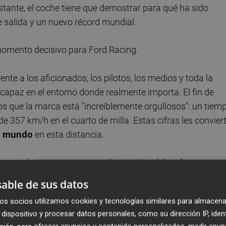
nstante, el coche tiene que demostrar para qué ha sido
e salida y un nuevo récord mundial.
 momento decisivo para Ford Racing.
nte a los aficionados, los pilotos, los medios y toda la
apaz en el entorno donde realmente importa. El fin de
os que la marca está "increíblemente orgullosos": un tiem
 357 km/h en el cuarto de milla. Estas cifras les convier
el mundo
en esta distancia.
ente lo que un programa de este tipo debe ofrecer: una
 reales y una visión mucho más clara de cómo puede ser e
able de sus datos
os socios utilizamos cookies y tecnologías similares para almacena
dispositivo y procesar datos personales, como su dirección IP, iden
o más amplia dentro de Ford Racing. Antes de este vehícu