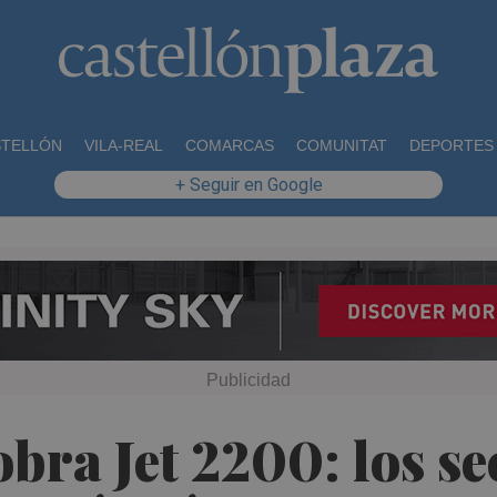
STELLÓN
VILA-REAL
COMARCAS
COMUNITAT
DEPORTES
+ Seguir en Google
ra Jet 2200: los sec