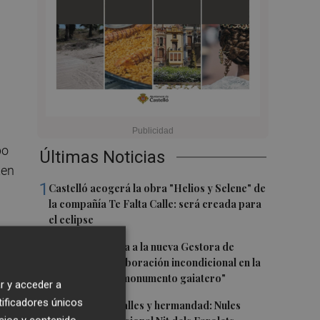
po
Últimas Noticias
ten
1
Castelló acogerá la obra "Helios y Selene" de
la compañía Te Falta Calle: será creada para
el eclipse
2
Castelló traslada a la nueva Gestora de
l
Gaiates su "colaboración incondicional en la
promoción del monumento gaiatero"
r y acceder a
tificadores únicos
3
Talleres, pasacalles y hermandad: Nules
lo,