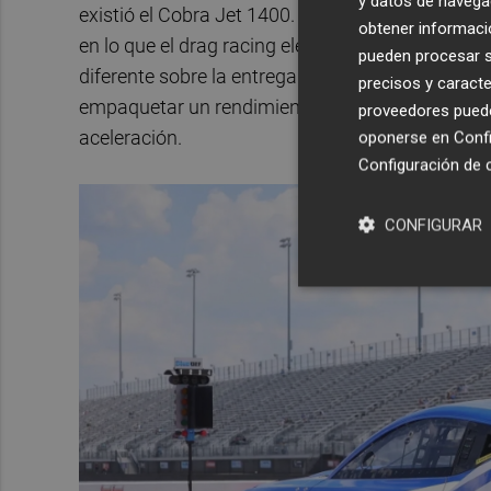
y datos de navega
existió el Cobra Jet 1400. Después, el Super C
obtener informació
en lo que el drag racing eléctrico podía llegar a
pueden procesar su
diferente sobre la entrega de potencia, el rendimi
precisos y caracte
empaquetar un rendimiento eléctrico extremo en 
proveedores pueden
aceleración.
oponerse en
Confi
Configuración de 
CONFIGURAR