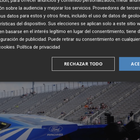
ción, para ofrecer anuncios y contenido personalizados, medir anun
obra Jet 1800. Ambos programas nos ayudaron a profundiz
n sobre la audiencia y mejorar los servicios.
Proveedores de tercer
 ser bajo la óptica de Ford. Nos retaron a pensar de forma
s datos para estos y otros fines, incluido el uso de datos de geolo
ento de las baterías, la calibración, la tracción y cómo
rísticas del dispositivo. Sus elecciones se aplican solo a este sitio
un conjunto capaz de rendir de verdad en la pista de
 basarse en el interés legítimo en lugar del consentimiento; tiene 
guración de publicidad
. Puede retirar su consentimiento en cualqu
cookies
.
Política de privacidad
RECHAZAR TODO
ACE