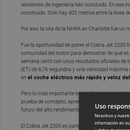
revisiones de ingeniería han concluido. En ese i
construido. Solo hay 402 metros entre la línea d
Por eso, la cita de la NHRA en Charlotte fue un
Fue la oportunidad de poner el Cobra Jet 2200 fre
comunidad del motor para demostrar de qué es c
semana cerró con unos resultados oficiales de l
(ET) de 6,76 segundos y una velocidad máxima de
en
el coche eléctrico más rápido y veloz d
Pero lo más importante es que logramos exactam
prueba de concepto, aprendizaje en condiciones
Uso respons
futuro del alto rendimiento en Ford Racing.
Nosotros y nuestr
información en su 
El Cobra Jet 2200 es parte de una historia much