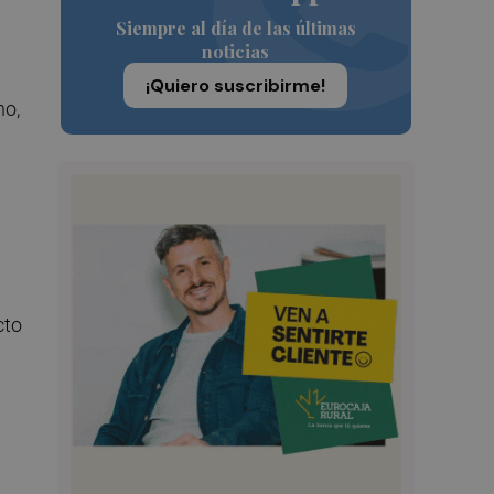
Siempre al día de las últimas
noticias
¡Quiero suscribirme!
ho,
cto