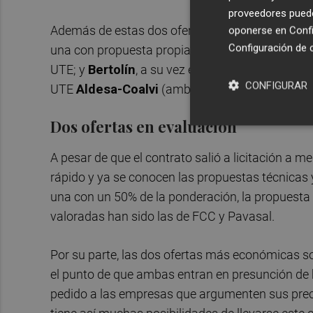
proveedores pueden
Además de estas dos ofertas, también se han p
oponerse en
Confi
Configuración de 
una con propuesta propia),
Vial Obra-Levantin
UTE; y
Bertolín
, a su vez en unión con
Acciona
CONFIGURAR
UTE
Aldesa-Coalvi
(ambas del mismo grupo Al
Dos ofertas en evaluación
A pesar de que el contrato salió a licitación a
rápido y ya se conocen las propuestas técnicas y
una con un 50% de la ponderación, la propuesta 
valoradas han sido las de FCC y Pavasal.
Por su parte, las dos ofertas más económicas so
el punto de que ambas entran en presunción de b
pedido a las empresas que argumenten sus preci