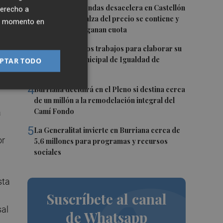
2
La venta de viviendas desacelera en Castellón
derecho a
y cae un 15%: el alza del precio se contiene y
ier momento en
los extranjeros ganan cuota
3
Vila-real inicia los trabajos para elaborar su
la
primer Plan Municipal de Igualdad de
PTAR TODO
Oportunidades
4
Burriana decidirá en el Pleno si destina cerca
de un millón a la remodelación integral del
Camí Fondo
a
5
La Generalitat invierte en Burriana cerca de
or
5,6 millones para programas y recursos
sociales
sta
Suscríbete al canal
sal
de Whatsapp