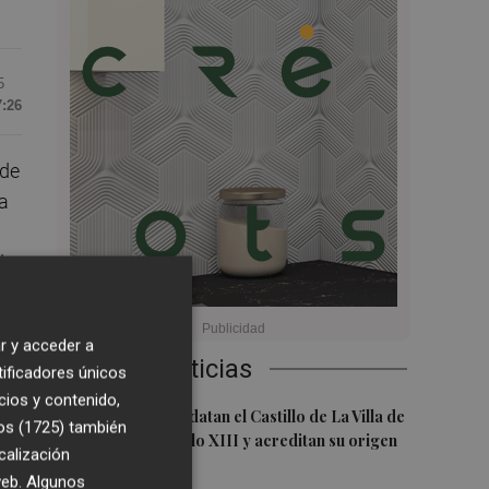
5
7:26
 de
la
de
r y acceder a
l
Últimas Noticias
tificadores únicos
cios y contenido,
1
Investigadores datan el Castillo de La Villa de
os (1725)
también
El Toro en el siglo XIII y acreditan su origen
calización
cristiano
 web. Algunos