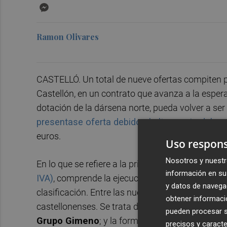
Messenger
Ramon Olivares
CASTELLÓ. Un total de nueve ofertas compiten por
Castellón, en un contrato que avanza a la esper
dotación de la dársena norte, pueda volver a ser 
presentase oferta debido al alto precio del ac
euros.
Uso respons
Nosotros y nuestr
En lo que se refiere a la primera fase,
que en may
información en su 
IVA)
, comprende la ejecución de la dotación ferr
y datos de navega
clasificación. Entre las nueve ofertas que se ha
obtener informació
castellonenses. Se trata de la UTE formada por
pueden procesar su
Grupo Gimeno
; y la formada por
Vías y Cons
precisos y caracte