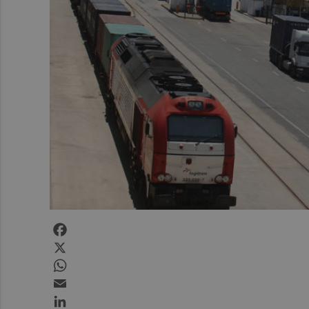
Facebook
X
WhatsApp
Email
LinkedIn