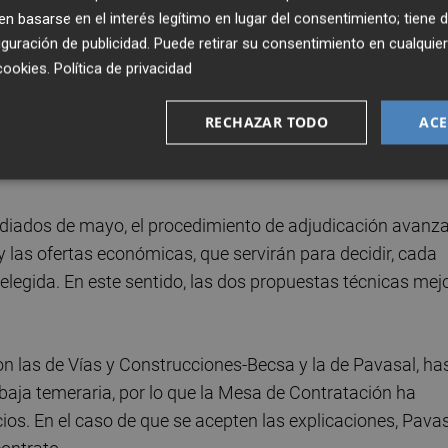
 basarse en el interés legítimo en lugar del consentimiento; tiene 
resentado las firmas valencianas
Pavasal
y
Rover
(cada
guración de publicidad
. Puede retirar su consentimiento en cualqu
cookies
.
Política de privacidad
a Ingeniería y Construcción
, que han conformado una
. Completan las propuestas
Construcciones San José
, 
RECHAZAR TODO
ACE
desa) y
FCC
.
 mediados de mayo, el procedimiento de adjudicación avanz
 las ofertas económicas, que servirán para decidir, cada
elegida. En este sentido, las dos propuestas técnicas mej
n las de Vías y Construcciones-Becsa y la de Pavasal, ha
aja temeraria, por lo que la Mesa de Contratación ha
os. En el caso de que se acepten las explicaciones, Pava