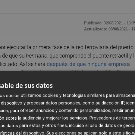
Publicado: 02/08/2021 ·
16:3
Actualizado: 03/08/2021 · 1
 ejecutar la primera fase de la red ferroviaria del puerto
a de que su
hermano
, que comprende el puente retráctil y 
licitado. Así se hará
después de que ninguna empresa
ero
, que elevará el coste en un 60% hasta los 25 millones 
able de sus datos
os socios utilizamos cookies y tecnologías similares para almacena
o salió a concurso por 6,1 millones (7,4 si se incluye e
dispositivo y procesar datos personales, como su dirección IP, iden
oviaria en la dársena sur e incluye una estación de
ción, para ofrecer anuncios y contenido personalizados, medir anun
n presentado a esta licitación, dos incluyen a empresas
n sobre la audiencia y mejorar los servicios.
Proveedores de tercer
Trabajos y Obras, Obrascon Huarte
y
Gimecons
, del
s datos para estos y otros fines, incluido el uso de datos de geolo
trucciones
(de
ACS
) y
Becsa
, del grupo
Simetría
.
rísticas del dispositivo. Sus elecciones se aplican solo a este sitio