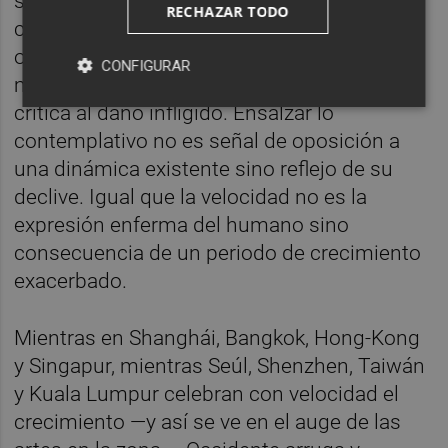
social- Asia empezaba -otros dirían
RECHAZAR TODO
consolidaba- el adelanto al hemisferio
occidental. EI rechazo a lo veloz es más un
CONFIGURAR
medio de defensa ante la crisis que una
crítica al daño infligido. Ensalzar lo
contemplativo no es señal de oposición a
una dinámica existente sino reflejo de su
declive. Igual que la velocidad no es la
expresión enferma del humano sino
consecuencia de un periodo de crecimiento
exacerbado.
Mientras en Shanghái, Bangkok, Hong-Kong
y Singapur, mientras Seúl, Shenzhen, Taiwán
y Kuala Lumpur celebran con velocidad el
crecimiento —y así se ve en el auge de las