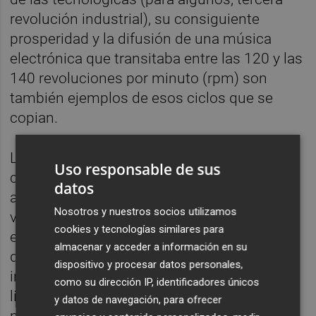
revolución industrial), su consiguiente
prosperidad y la difusión de una música
electrónica que transitaba entre las 120 y las
140 revoluciones por minuto (rpm) son
también ejemplos de esos ciclos que se
copian.
Los que abogan por lo lento se atribuyen
Uso responsable de sus
cualidades revolucionarias en tanto que
datos
abanderados de la crítica al fenómeno veloz,
Nosotros y nuestros socios utilizamos
voraz y supersónico de un crecimiento
cookies y tecnologías similares para
económico —según algunos— desmedido y
almacenar y acceder a información en su
deshumanizador. En realidad, ignoran —
dispositivo y procesar datos personales,
imagino que deliberadamente— que esa
como su dirección IP, identificadores únicos
línea crítica ya fue iniciada por el propio
y datos de navegación, para ofrecer
movimiento veloz, voraz y supersónico de