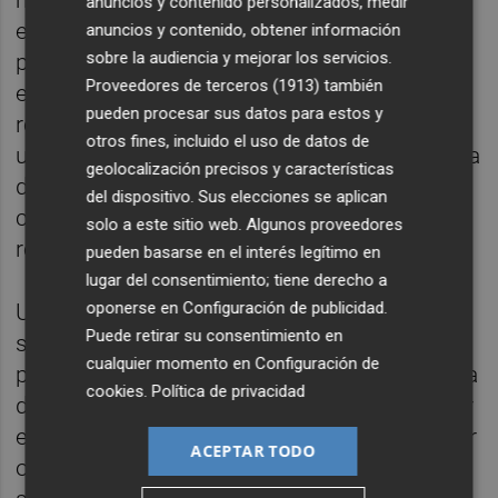
anuncios y contenido personalizados, medir
esos periodos de bonanza cuya existencia
anuncios y contenido, obtener información
sobre la audiencia y mejorar los servicios.
propició la aparición de los exaltados,
Proveedores de terceros (1913)
también
excéntricos, arrebatados y extravagantes
pueden procesar sus datos para estos y
románticos-futuristas-surrealistas-
otros fines, incluido el uso de datos de
undergrounders-y-electrócratas, y que la idea
geolocalización precisos y características
de alejarse de todo esto no es sino la
del dispositivo. Sus elecciones se aplican
consecuencia del periodo posterior de
solo a este sitio web. Algunos proveedores
recesión.
pueden basarse en el interés legítimo en
lugar del consentimiento; tiene derecho a
oponerse en
Configuración de publicidad
.
Una vida para vivir despacio es un
moto
que
Puede retirar su consentimiento en
se ha repetido mucho y muy alto desde la
cualquier momento en
Configuración de
pandemia de 2020. La defensa de lo lento ha
cookies
.
Política de privacidad
devenido paradigma en Occidente tras sufrir
ese tsunami, por un lado, y experimentar, por
ACEPTAR TODO
otro, cómo -en lo económico, político y