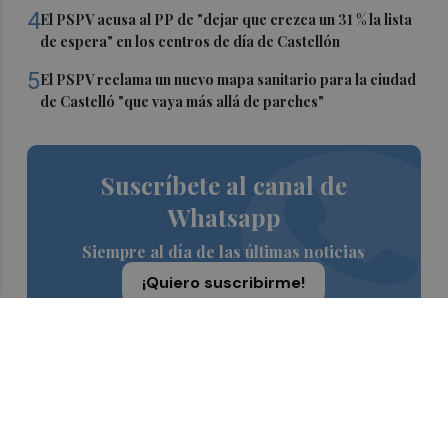
4
El PSPV acusa al PP de "dejar que crezca un 31 % la lista
de espera" en los centros de día de Castellón
5
El PSPV reclama un nuevo mapa sanitario para la ciudad
de Castelló "que vaya más allá de parches"
Suscríbete al canal de
Whatsapp
Siempre al día de las últimas noticias
¡Quiero suscribirme!