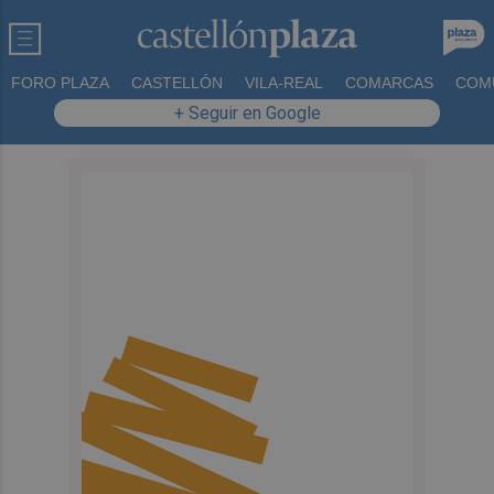
FORO PLAZA
CASTELLÓN
VILA-REAL
COMARCAS
COM
+ Seguir en Google