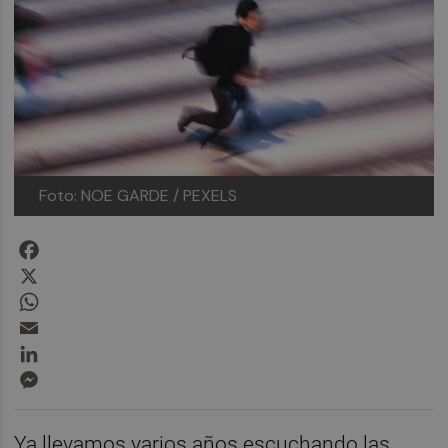
Foto: NOE GARDE / PEXELS
Facebook
X
WhatsApp
Email
LinkedIn
Messenger
Ya llevamos varios años escuchando las