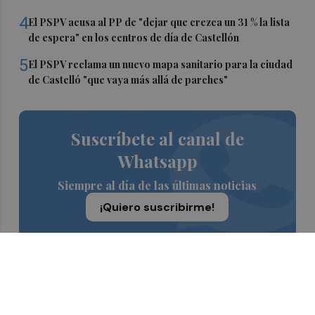
4
El PSPV acusa al PP de "dejar que crezca un 31 % la lista
de espera" en los centros de día de Castellón
5
El PSPV reclama un nuevo mapa sanitario para la ciudad
de Castelló "que vaya más allá de parches"
Suscríbete al canal de
Whatsapp
Siempre al día de las últimas noticias
¡Quiero suscribirme!