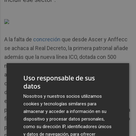
A la falta de
concreción
que desde Ascer y Anffecc
se achaca al Real Decreto, la primera patronal añade
además que la nueva línea ICO, dotada con 500
millones de euros, todavía debe ser creada. "Se
adoptará un acuerdo de Consejo de Ministros para
Uso responsable de sus
crear un compartimento específico de 500 millones
datos
de euros dentro de la línea ICO-Ucrania para las
Nosotros y nuestros socios utilizamos
empresas de la industria gasintensiva con el fin de
cookies y tecnologías similares para
poder proporcionar un apoyo público especial para la
almacenar y acceder a información en su
financiación de este sector especialmente afectado
dispositivo y procesar datos personales,
como su dirección IP, identificadores únicos
por el incremento de costes de la energía", señala el
y datos de navegación, para ofrecer