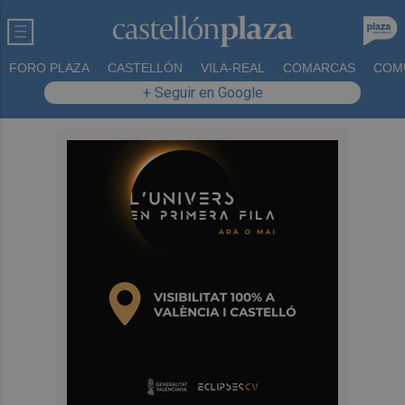
FORO PLAZA
CASTELLÓN
VILA-REAL
COMARCAS
COM
+ Seguir en Google