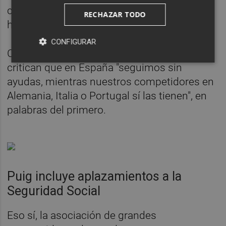
código de identificación CNAE, como se ha
RECHAZAR TODO
hecho ahora.
CONFIGURAR
Como Echavarria, desde Gasindustrial
critican que en España "seguimos sin
ayudas, mientras nuestros competidores en
Alemania, Italia o Portugal sí las tienen", en
palabras del primero.
Puig incluye aplazamientos a la
Seguridad Social
Eso sí, la asociación de grandes