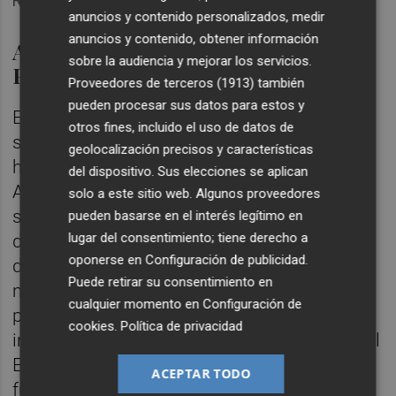
RDL 20/22.
anuncios y contenido personalizados, medir
anuncios y contenido, obtener información
Ayuda directa por consumo en
sobre la audiencia y mejorar los servicios.
Portugal
Proveedores de terceros (1913)
también
pueden procesar sus datos para estos y
En estas circunstancias, el clúster azulejero
otros fines, incluido el uso de datos de
se siente agraviado frente a lo que se viene
geolocalización precisos y características
haciendo en Europa. El secretario general de
del dispositivo. Sus elecciones se aplican
Ascer,
Alberto Echavarria
, ha señalado en
solo a este sitio web. Algunos proveedores
sus redes sociales que el pasado 9 de
pueden basarse en el interés legítimo en
lugar del consentimiento; tiene derecho a
diciembre Portugal aprobó su propio
oponerse en
Configuración de publicidad
.
decreto, por el que rebaja en 40 euros el
Puede retirar su consentimiento en
megavatio hora de gas, algo que valora
cualquier momento en
Configuración de
positivamente. No en vano, tanto la principal
cookies
.
Política de privacidad
industria castellonense como la del resto del
Estado piden que las ayudas se repartan en
ACEPTAR TODO
función del consumo de gas y no por el