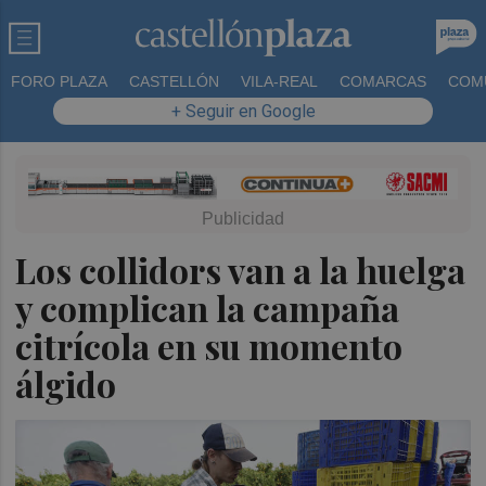
FORO PLAZA
CASTELLÓN
VILA-REAL
COMARCAS
COM
+ Seguir en Google
Los collidors van a la huelga
y complican la campaña
citrícola en su momento
álgido