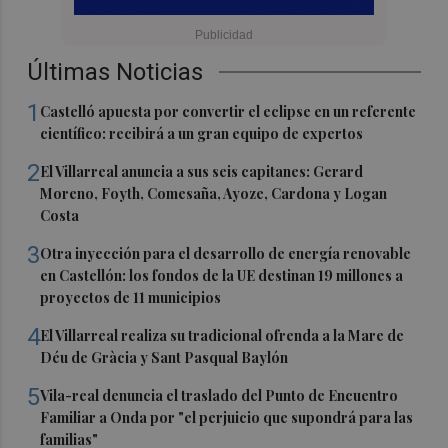
Últimas Noticias
1
Castelló apuesta por convertir el eclipse en un referente
científico: recibirá a un gran equipo de expertos
2
El Villarreal anuncia a sus seis capitanes: Gerard
Moreno, Foyth, Comesaña, Ayoze, Cardona y Logan
Costa
3
Otra inyección para el desarrollo de energía renovable
en Castellón: los fondos de la UE destinan 19 millones a
proyectos de 11 municipios
4
El Villarreal realiza su tradicional ofrenda a la Mare de
Déu de Gràcia y Sant Pasqual Baylón
5
Vila-real denuncia el traslado del Punto de Encuentro
Familiar a Onda por "el perjuicio que supondrá para las
familias"