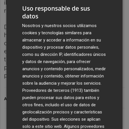
iba a impedir, en cualquier caso, la
Uso responsable de sus
recolección de la fruta.
datos
Nosotros y nuestros socios utilizamos
De esta manera, con la amenaza de una
cookies y tecnologías similares para
huelga indefinida que repercuta de forma
almacenar y acceder a información en su
clara en una campaña que, como siempre,
dispositivo y procesar datos personales,
está llena de luces y sombras; las partes
como su dirección IP, identificadores únicos
tienen este lunes una nueva oportunidad
y datos de navegación, para ofrecer
para desbloquear una negociación marcada
anuncios y contenido personalizados, medir
por la inflación reinante.
anuncios y contenido, obtener información
sobre la audiencia y mejorar los servicios.
Proveedores de terceros (1913)
también
pueden procesar sus datos para estos y
ARCHIVADO EN
CÍTRICOS
UE
otros fines, incluido el uso de datos de
geolocalización precisos y características
del dispositivo. Sus elecciones se aplican
solo a este sitio web. Algunos proveedores