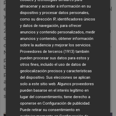
plasmar algún tipo de acuerdo con Sanlúcar,
almacenar y acceder a información en su
el gigante agroalimentario con sede en Puçol
dispositivo y procesar datos personales,
y que factura más de 383 millones de euros,
como su dirección IP, identificadores únicos
según sus últimas cuentas registradas, de
y datos de navegación, para ofrecer
2017. La compañía, que está presente en los
anuncios y contenido personalizados, medir
cinco continentes, trabaja parte de sus
anuncios y contenido, obtener información
cítricos a través de Llusar, radicada en Xilxes.
sobre la audiencia y mejorar los servicios.
Proveedores de terceros (1913)
también
No es la primera vez que se habla de esta
pueden procesar sus datos para estos y
posible colaboración y Nulexport, que tiene
otros fines, incluido el uso de datos de
bajo su paraguas gran parte de la
geolocalización precisos y características
producción de las Clemenules más
del dispositivo. Sus elecciones se aplican
apreciadas, justo en la zona en que nació
solo a este sitio web. Algunos proveedores
esta variedad, es un socio apetecible en el
pueden basarse en el interés legítimo en
sector, reconocen las fuentes.
lugar del consentimiento; tiene derecho a
oponerse en
Configuración de publicidad
.
Puede retirar su consentimiento en