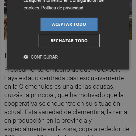
cualquier momento en
Configuración de
cookies
.
Política de privacidad
ACEPTAR TODO
RECHAZAR TODO
Dependencia de la Clemenules
CONFIGURAR
Precisamente, el hecho de que Nulexport
haya estado centrada casi exclusivamente
en la Clemenules es una de las causas,
quizás la principal, que ha motivado que la
cooperativa se encuentre en su situación
actual. Esta variedad de clementina, la reina
en producción en la provincia y
especialmente en la zona, copa alrededor del