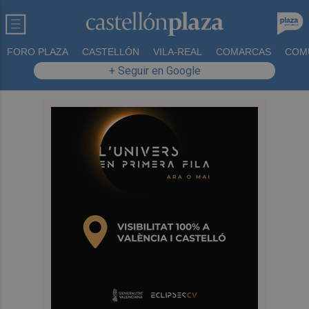
FORO PLAZA
CASTELLÓN
VILA-REAL
COMARCAS
COM
+ Seguir en Google