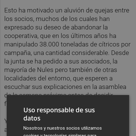
Esto ha motivado un aluvión de quejas entre
los socios, muchos de los cuales han
expresado su deseo de abandonar la
cooperativa, que en los últimos años ha
manipulado 38.000 toneladas de cítricos por
campaña, una cantidad considerable. Desde
la junta se ha pedido a sus asociados, la
mayoría de Nules pero también de otras
localidades del entorno, que esperen a
escuchar sus explicaciones en la asamblea
de la semana próxima antes de decidir
finalmente si abandonan la nave.
Uso responsable de sus
datos
Y es que otro de los aspectos que se
Nosotros y nuestros socios utilizamos
abordará en la cita es la posibilidad de
cookies y tecnologías similares para