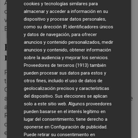
Además, se suman 28 millones de euros en
cookies y tecnologías similares para
otras actuaciones urbanas también
almacenar y acceder a información en su
dispositivo y procesar datos personales,
vinculadas a aportaciones de la Unión
como su dirección IP, identificadores únicos
Europea.
y datos de navegación, para ofrecer
anuncios y contenido personalizados, medir
El Gobierno destina 35
anuncios y contenido, obtener información
millones a carreteras
sobre la audiencia y mejorar los servicios.
Proveedores de terceros (1913)
también
Por su parte, el
Gobierno central
casi ha
pueden procesar sus datos para estos y
triplicado su inversión en la provincia de
otros fines, incluido el uso de datos de
geolocalización precisos y características
Castellón en esta primera mitad del año,
del dispositivo. Sus elecciones se aplican
alcanzando los
39,3 millones
de euros frente
solo a este sitio web. Algunos proveedores
a los 15,6 del mismo periodo de 2024.
pueden basarse en el interés legítimo en
Resalta especialmente el apartado de
lugar del consentimiento; tiene derecho a
carreteras, con
35,3 millones
. En esta línea,
oponerse en
Configuración de publicidad
.
el
Ministerio de Transportes
ha licitado la
Puede retirar su consentimiento en