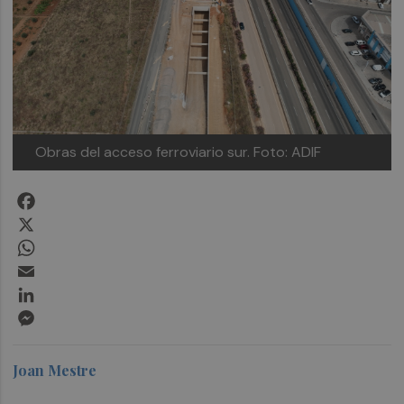
Obras del acceso ferroviario sur.
Foto: ADIF
Facebook
X
WhatsApp
Email
LinkedIn
Messenger
Joan Mestre