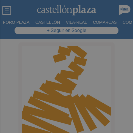
FORO PLAZA
CASTELLÓN
VILA-REAL
COMARCAS
COM
+ Seguir en Google