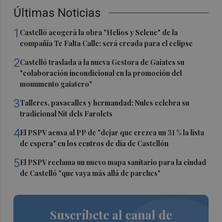
Últimas Noticias
1
Castelló acogerá la obra "Helios y Selene" de la
compañía Te Falta Calle: será creada para el eclipse
2
Castelló traslada a la nueva Gestora de Gaiates su
"colaboración incondicional en la promoción del
monumento gaiatero"
3
Talleres, pasacalles y hermandad: Nules celebra su
tradicional Nit dels Farolets
4
El PSPV acusa al PP de "dejar que crezca un 31 % la lista
de espera" en los centros de día de Castellón
5
El PSPV reclama un nuevo mapa sanitario para la ciudad
de Castelló "que vaya más allá de parches"
Suscríbete al canal de