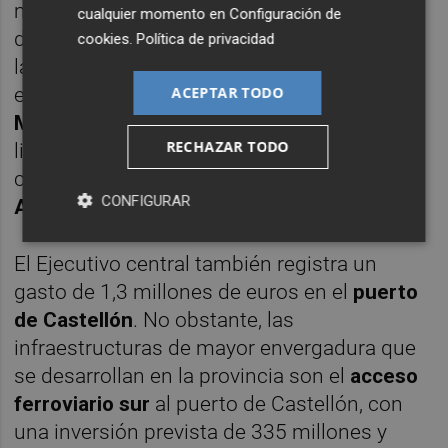
mejora de la
N-340 de Orpesa
, con un coste
cualquier momento en
Configuración de
de 32 millones de euros, y la adecuación de
cookies
.
Política de privacidad
la
N-340 en Vila-real
. Actualmente, está en
ejecución el último tramo de la
N-232 en
ACEPTAR TODO
Morella
, y para final de año se espera la
RECHAZAR TODO
licitación de la ampliación de dos a tres
carriles de la
AP-7 entre Castellón y
CONFIGURAR
Almenara
.
El Ejecutivo central también registra un
gasto de 1,3 millones de euros en el
puerto
de Castellón
. No obstante, las
infraestructuras de mayor envergadura que
se desarrollan en la provincia son el
acceso
ferroviario sur
al puerto de Castellón, con
una inversión prevista de 335 millones y