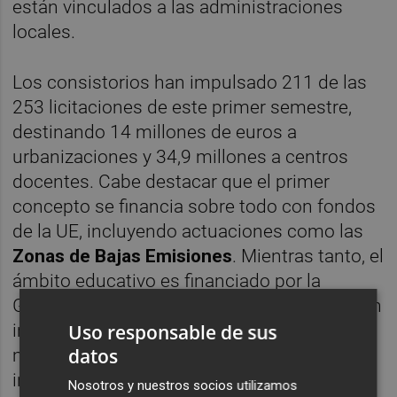
están vinculados a las administraciones
locales.
Los consistorios han impulsado 211 de las
253 licitaciones de este primer semestre,
destinando 14 millones de euros a
urbanizaciones y 34,9 millones a centros
docentes. Cabe destacar que el primer
concepto se financia sobre todo con fondos
de la UE, incluyendo actuaciones como las
Zonas de Bajas Emisiones
. Mientras tanto, el
ámbito educativo es financiado por la
Generalitat Valenciana, aunque las obras son
Uso responsable de sus
impulsadas por los ayuntamientos en el
datos
marco del
Pla Edificant
, lo que hace que la
inversión compute como municipal.
Nosotros y nuestros socios utilizamos