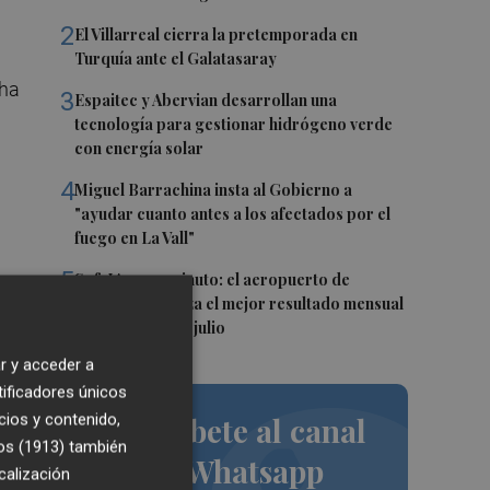
2
El Villarreal cierra la pretemporada en
Turquía ante el Galatasaray
 ha
3
Espaitec y Abervian desarrollan una
tecnología para gestionar hidrógeno verde
con energía solar
4
Miguel Barrachina insta al Gobierno a
"ayudar cuanto antes a los afectados por el
fuego en La Vall"
5
Sof-IA en un minuto: el aeropuerto de
Castellón alcanza el mejor resultado mensual
de pasajeros en julio
on
r y acceder a
tificadores únicos
en
cios y contenido,
Suscríbete al canal
os (1913)
también
de Whatsapp
calización