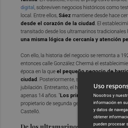
digital
, sobreviven negocios históricos como te
local. Entre ellos,
Sáez
mantiene desde hace cer
desde el corazón de la ciudad
. El establecim
transitado desde los ultramarinos tradicionales 
una misma lógica de cercanía y atención p
Con ello, la historia del negocio se remonta a 1
entonces calle González Chermá el establecimi
época en la que
el pequeño negocio de barrio
ciudad
. Posteriormente, su mujer,
Antonia Goz
Uso respons
jubilación. Entretanto, el hijo del matrimonio,
Vi
apenas 14 años. "
Los primeros recuerdos qu
Nosotros y nuestr
información en su 
propietario de segunda generación, que ha vivid
y datos de navega
Castelló.
obtener informació
pueden procesar su
De los ultramarinos a la confección 