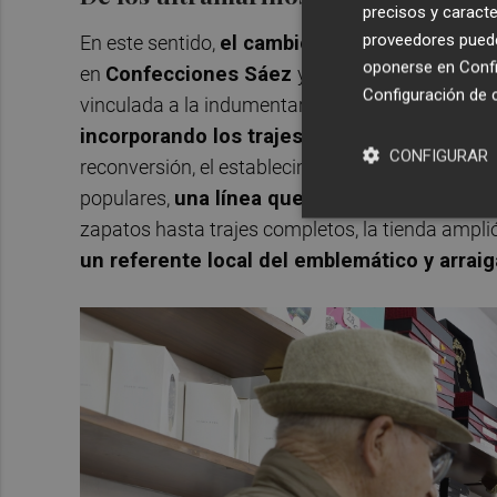
precisos y caracte
proveedores pueden
En este sentido,
el cambio decisivo llegó en 1
oponerse en
Confi
en
Confecciones Sáez
y orientó el local hacia
Configuración de 
vinculada a la indumentaria regional. "
Comenzam
incorporando los trajes regionales
", recuer
CONFIGURAR
reconversión, el establecimiento comenzó a realiz
populares,
una línea que se ha consolidado 
zapatos hasta trajes completos, la tienda ampli
un referente local del emblemático y arrai