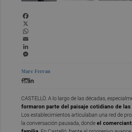
Facebook
X
WhatsApp
Email
LinkedIn
Messenger
Marc Ferran
CASTELLÓ. A lo largo de las décadas, especialme
formaron parte del paisaje cotidiano de la
Los establecimientos articulaban una red de pro
la conversación pausada, donde
el comerciant
familia
. En Castelló, frente al progresivo avanc