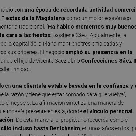
incidió con
una época de recordada actividad comerci
s
Fiestas de la Magdalena
como un motor económico
taria tradicional. "
Ha habido momentos muy buenos
e cara a las fiestas
", sostiene Sáez. Actualmente, la
o de la capital de la Plana mantiene tres empleadas y
rcó sus orígenes. El negocio
amplió su presencia en la
uando el hijo de Vicente Sáez abrió
Confecciones Sáez I
alle Trinidad.
do en
una clientela estable basada en la confianza y 
iene la razón y tiene que estar cómodo para que vuelva",
ado el negocio. La afirmación sintetiza una manera de
que todavía presente en esta, donde
el vínculo personal
ación
. De esta manera, el propietario recuerda cómo el
icilio incluso hasta Benicàssim
, en unos años en los q