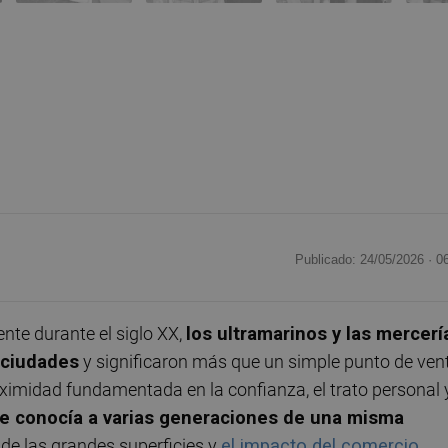
Publicado: 24/05/2026 ·
0
nte durante el siglo XX,
los ultramarinos y las mercerí
s ciudades
y significaron más que un simple punto de ven
ximidad fundamentada en la confianza, el trato personal 
e conocía a varias generaciones de una misma
e de las grandes superficies y
el impacto del comercio