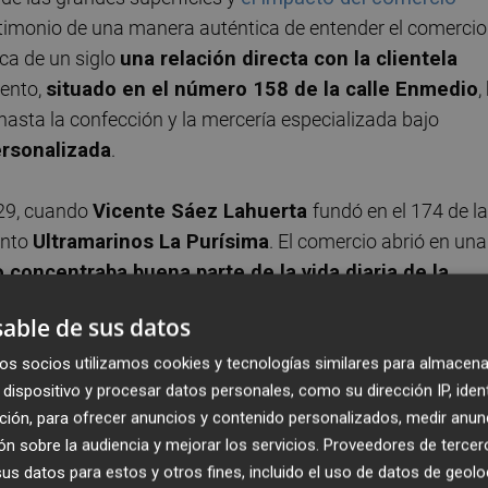
stimonio de una manera auténtica de entender el comercio
ca de un siglo
una relación directa con la clientela
iento,
situado en el número 158 de la calle Enmedio
,
hasta la confección y la mercería especializada bajo
ersonalizada
.
929, cuando
Vicente Sáez Lahuerta
fundó en el 174 de la
ento
Ultramarinos La Purísima
. El comercio abrió en una
 concentraba buena parte de la vida diaria de la
albo Andreu
, tomó el relevo al frente del local hasta su
able de sus datos
cente Sáez Gozalbo
, comenzó a trabajar en el negocio c
e tengo son de mucho sacrificio
", explica ahora el
os socios utilizamos cookies y tecnologías similares para almacena
dispositivo y procesar datos personales, como su dirección IP, iden
o desde dentro la transformación paulatina del comercio 
ción, para ofrecer anuncios y contenido personalizados, medir anun
n sobre la audiencia y mejorar los servicios.
Proveedores de tercer
s datos para estos y otros fines, incluido el uso de datos de geolo
de moda y trajes regionales