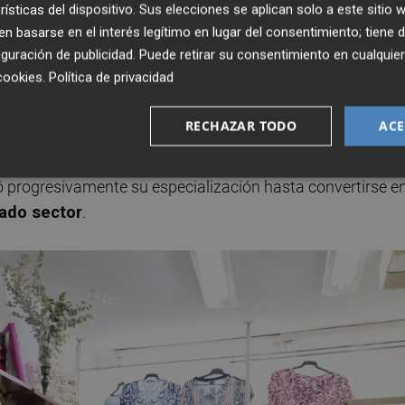
rísticas del dispositivo. Sus elecciones se aplican solo a este sitio
 basarse en el interés legítimo en lugar del consentimiento; tiene 
979, cuando la familia reconvirtió
el negocio alimenta
guración de publicidad
. Puede retirar su consentimiento en cualqu
 la mercería, la ropa interior y, poco más tarde, la confecci
cookies
.
Política de privacidad
os sobre todo con lencería y poco a poco fuimos
da Vicente Sáez. Apenas unos años después de la
RECHAZAR TODO
ACE
ar arreglos textiles y confección ligada a las fiestas
con el paso de las décadas
. Desde
espardenyes
y
ó progresivamente su especialización hasta convertirse e
gado sector
.