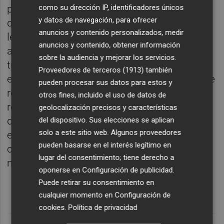
como su dirección IP, identificadores únicos
perjudica a los vecinos y vecinas de Sensal,
y datos de navegación, para ofrecer
que continúan sin acceso a un espacio de
anuncios y contenido personalizados, medir
lectura y estudio. Por ello, han vuelto a exigir
anuncios y contenido, obtener información
al gobierno municipal que acelere los
sobre la audiencia y mejorar los servicios.
trámites y ofrezca una solución definitiva a
Proveedores de terceros (1913)
también
este problema. No puede ser que para lo que
pueden procesar sus datos para estos y
realmente importa nunca tengan tiempo ni
otros fines, incluido el uso de datos de
recursos. La reapertura de este centro
geolocalización precisos y características
debería ser una prioridad, pero el PP y Vox
del dispositivo. Sus elecciones se aplican
solo a este sitio web. Algunos proveedores
están demostrando una absoluta falta de
pueden basarse en el interés legítimo en
capacidad para gestionar los servicios
lugar del consentimiento; tiene derecho a
municipales", ha concluido Sancho.
oponerse en
Configuración de publicidad
.
Puede retirar su consentimiento en
cualquier momento en
Configuración de
cookies
.
Política de privacidad