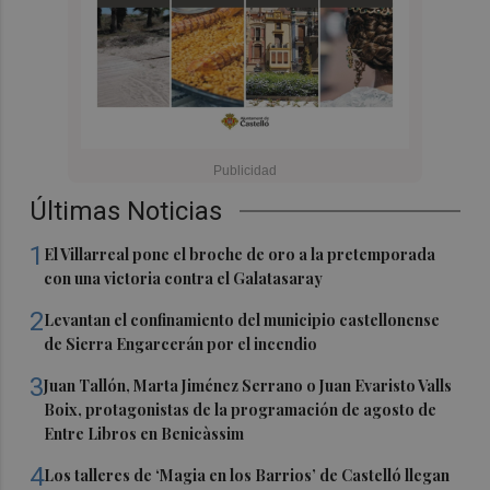
Últimas Noticias
1
El Villarreal pone el broche de oro a la pretemporada
con una victoria contra el Galatasaray
2
Levantan el confinamiento del municipio castellonense
de Sierra Engarcerán por el incendio
3
Juan Tallón, Marta Jiménez Serrano o Juan Evaristo Valls
Boix, protagonistas de la programación de agosto de
Entre Libros en Benicàssim
4
Los talleres de ‘Magia en los Barrios’ de Castelló llegan