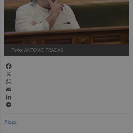
Foto: ANTONIO PRADAS
Facebook
X
WhatsApp
Email
LinkedIn
Messenger
Plaza