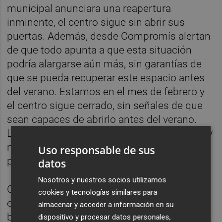
municipal anunciara una reapertura
inminente, el centro sigue sin abrir sus
puertas. Además, desde Compromís alertan
de que todo apunta a que esta situación
podría alargarse aún más, sin garantías de
que se pueda recuperar este espacio antes
del verano. Estamos en el mes de febrero y
el centro sigue cerrado, sin señales de que
sean capaces de abrirlo antes del verano.
Llevan más de un año y medio gobernando y
no han sido capaces ni de abrir un simple
Uso responsable de sus
punto de lectura", ha proseguido Sancho.
datos
Nosotros y nuestros socios utilizamos
Compromís ha recordado que este servicio
cookies y tecnologías similares para
es fundamental para la vida cultural del
almacenar y acceder a información en su
barrio y que su cierre prolongado "solo
dispositivo y procesar datos personales,