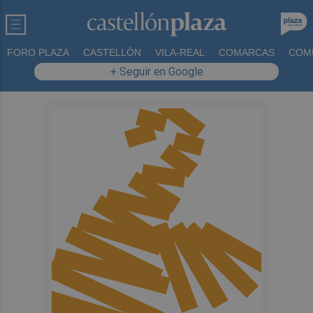
FORO PLAZA
CASTELLÓN
VILA-REAL
COMARCAS
COM
+ Seguir en Google