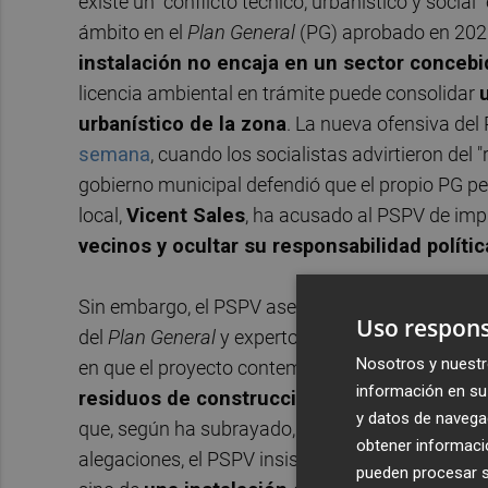
existe un "conflicto técnico, urbanístico y social
ámbito en el
Plan General
(PG) aprobado en 202
instalación no encaja en un sector concebi
licencia ambiental en trámite puede consolidar
urbanístico de la zona
. La nueva ofensiva del
semana
, cuando los socialistas advirtieron del "
gobierno municipal defendió que el propio PG per
local,
Vicent Sales
, ha acusado al PSPV de impu
vecinos y ocultar su responsabilidad polític
Sin embargo, el PSPV asegura haber desmontado
Uso respons
del
Plan General
y expertos urbanísticos. Así, el
Nosotros y nuestr
en que el proyecto contempla
una planta de "a
información en su 
residuos de construcción y demolición"
, co
y datos de navega
que, según ha subrayado, el expediente reconoc
obtener informació
alegaciones, el PSPV insiste en que no se trata d
pueden procesar su