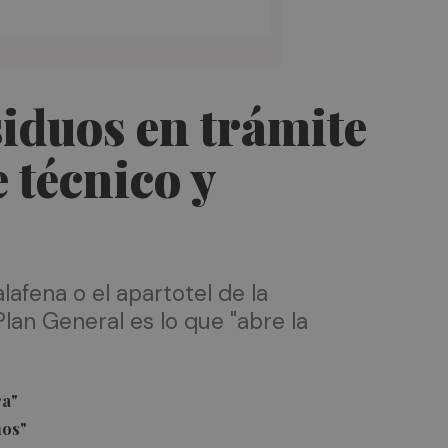
siduos en trámite
 técnico y
lafena o el apartotel de la
 Plan General es lo que "abre la
ra"
nos"