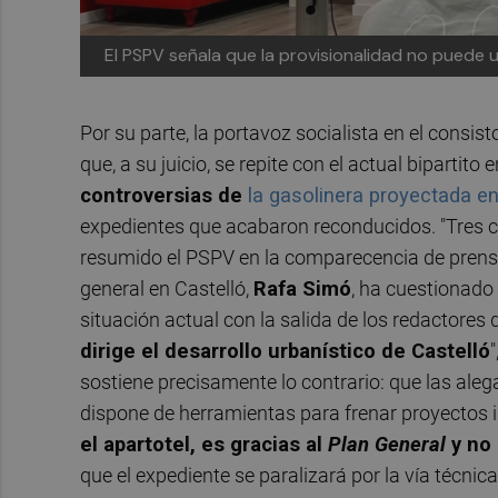
El PSPV señala que la provisionalidad no puede 
Por su parte, la portavoz socialista en el consist
que, a su juicio, se repite con el actual bipartito
controversias de
la gasolinera proyectada e
expedientes que acabaron reconducidos. "Tres co
resumido el PSPV en la comparecencia de prensa 
general en Castelló,
Rafa Simó
, ha cuestionado 
situación actual con la salida de los redactores d
dirige el desarrollo urbanístico de Castelló
sostiene precisamente lo contrario: que las ale
dispone de herramientas para frenar proyectos i
el apartotel, es gracias al
Plan General
y no 
que el expediente se paralizará por la vía técnica 