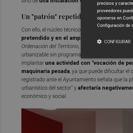
sino de
una instalación con "afecciones ambi
precisos y caracte
proveedores pueden
Un "patrón" repetido en otros ejemp
oponerse en
Confi
Configuración de 
Con ello, el núcleo técnico de las alegaciones se
pretendido y en el amparo de la mercantil e
CONFIGURAR
Ordenación del Territorio, Urbanismo y Paisaje
(
urbanizable sin programación. Los socialistas so
implantar
una actividad con "vocación de pe
maquinaria pesada
, ya que puede dificultar e
registrado ante el Ayuntamiento señala que la p
urbanístico del sector" y
afectaría negativame
económico y social.