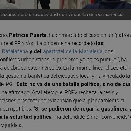
utilizarse para una actividad con vocación de permanencia.
orio,
Patricia Puerta
, ha enmarcado el caso en un "patrón
 entre el PP y Vox. La dirigente ha recordado
las
n Rafalafena
y del
apartotel de la Marjalería
, dos
nflictos urbanísticos; el problema ya no es puntual", ha
celebrada este miércoles. En la misma línea, el secretar
la gestión urbanística del ejecutivo local y ha vinculado la
el PG. "
Esto no va de una batalla política, sino de qu
", ha afirmado. A tal efecto, el PSPV rechaza la tesis y
gaciones presentadas evidencian que el planeamiento sí
ncompatibles. "
Si se pudieron denegar la gasolinera 
a la voluntad política
", ha defendido Simó, "convencido"
y jurídica.