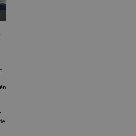
"
io
ién
y
 de