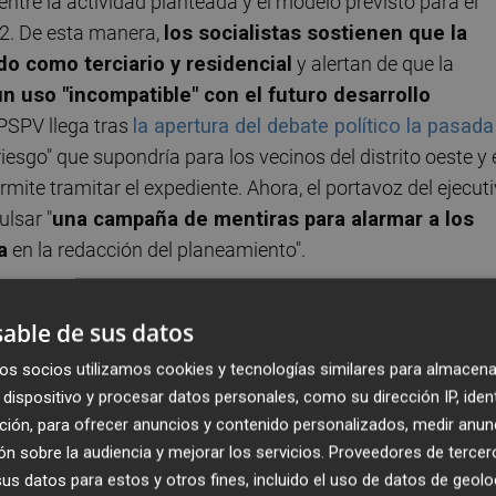
" entre la actividad planteada y el modelo previsto para el
2. De esta manera,
los socialistas sostienen que la
do como terciario y residencial
y alertan de que la
un uso "incompatible" con el futuro desarrollo
 PSPV llega tras
la apertura del debate político la pasada
riesgo" que supondría para los vecinos del distrito oeste y 
mite tramitar el expediente. Ahora, el portavoz del ejecut
lsar "
una campaña de mentiras para alarmar a los
a
en la redacción del planeamiento".
 esa interpretación después de reunirse con redactores
able de sus datos
 portavoz adjunto municipal,
José Luis López
, ha incidido
os socios utilizamos cookies y tecnologías similares para almacena
lmacenaje, tratamiento, trituración y valorización de
dispositivo y procesar datos personales, como su dirección IP, iden
n tránsito de camiones y emisiones de polvo, una activida
ción, para ofrecer anuncios y contenido personalizados, medir anun
e como industrial y potencialmente contaminadora. En su
n sobre la audiencia y mejorar los servicios.
Proveedores de tercer
e una industria ligera compatible con el entorno residencia
s datos para estos y otros fines, incluido el uso de datos de geolo