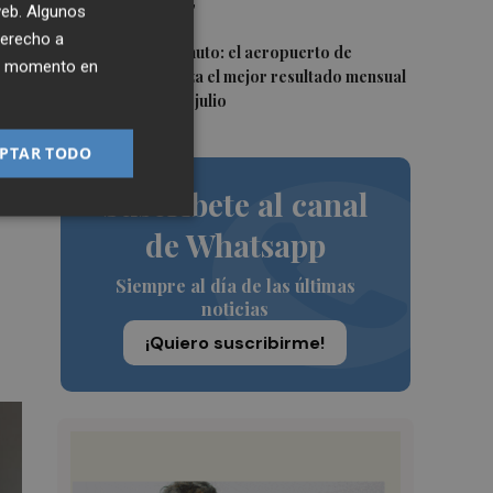
fuego en La Vall"
 web. Algunos
derecho a
5
Sof-IA en un minuto: el aeropuerto de
ier momento en
Castellón alcanza el mejor resultado mensual
de pasajeros en julio
PTAR TODO
Suscríbete al canal
a
de Whatsapp
Siempre al día de las últimas
noticias
¡Quiero suscribirme!