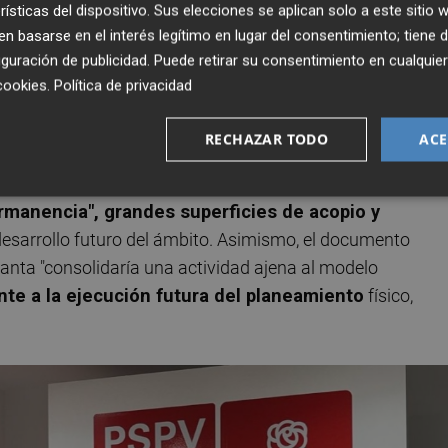
entales relevantes" y difícilmente reversible
.
rísticas del dispositivo. Sus elecciones se aplican solo a este sitio
 basarse en el interés legítimo en lugar del consentimiento; tiene 
los mediáticos
guración de publicidad
. Puede retirar su consentimiento en cualqu
cookies
.
Política de privacidad
 centra en
la incompatibilidad urbanística del uso
n dos artículos
del
Texto Refundido de la Ley de
RECHAZAR TODO
ACE
TRLOTUP) para obtener una licencia provisional en suelo
stienen que la figura excepcional no puede utilizarse par
rmanencia", grandes superficies de acopio y
l desarrollo futuro del ámbito. Asimismo, el documento
lanta "consolidaría una actividad ajena al modelo
nte a la ejecución futura del planeamiento
físico,