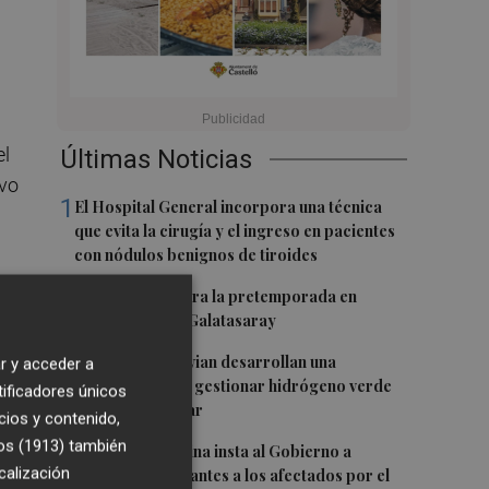
el
Últimas Noticias
ivo
1
El Hospital General incorpora una técnica
que evita la cirugía y el ingreso en pacientes
con nódulos benignos de tiroides
2
El Villarreal cierra la pretemporada en
Turquía ante el Galatasaray
3
Espaitec y Abervian desarrollan una
r y acceder a
tecnología para gestionar hidrógeno verde
tificadores únicos
d
con energía solar
cios y contenido,
s
os (1913)
también
4
Miguel Barrachina insta al Gobierno a
l,
calización
"ayudar cuanto antes a los afectados por el