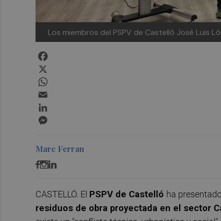
Los miembros del PSPV de Castelló José Luis Lóp
Facebook
X
WhatsApp
Email
LinkedIn
Messenger
Marc Ferran
CASTELLÓ. El
PSPV de Castelló
ha presentado
residuos de obra proyectada en el sector 