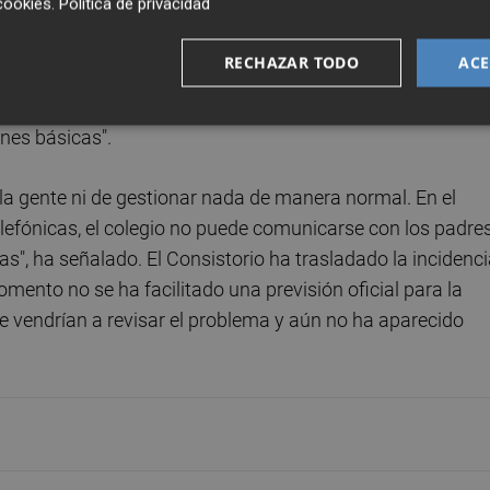
cookies
.
Política de privacidad
ntamiento. "Los vecinos están ya nerviosos y cansados. Es
do a mano, con papel y boli", ha afirmado. Martínez ha
RECHAZAR TODO
ACE
tá causando un "problema serio" en el pueblo, afectando no
enciales como el Ayuntamiento, el colegio, el centro de sal
ones básicas".
la gente ni de gestionar nada de manera normal. En el
lefónicas, el colegio no puede comunicarse con los padre
as", ha señalado. El Consistorio ha trasladado la incidenc
ento no se ha facilitado una previsión oficial para la
ue vendrían a revisar el problema y aún no ha aparecido