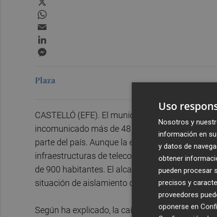
WhatsApp
Email
LinkedIn
Messenger
Plaza
Uso respons
CASTELLÓ (EFE). El municipio castellonense de L
Nosotros y nuestr
incomunicado más de 48 horas después del apag
información en su 
parte del país. Aunque la electricidad fue restabl
y datos de navega
infraestructuras de telecomunicaciones siguen in
obtener informació
de 900 habitantes. El alcalde de la localidad,
Jai
pueden procesar su
situación de aislamiento que vive el municipio.
precisos y caracte
proveedores pueden
oponerse en
Confi
Según ha explicado, la caída de las telecomun