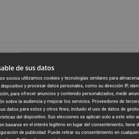
Publicado: 30/04/2025 ·
1
able de sus datos
es Useres, en la comarca del Alcalatén, continúa
os socios utilizamos cookies y tecnologías similares para almacena
ón eléctrico generalizado que afectó este lunes a buena
dispositivo y procesar datos personales, como su dirección IP, iden
ecida en la zona a última hora de la noche, las
ción, para ofrecer anuncios y contenido personalizados, medir anun
operativas, dejando sin internet por fibra óptica a sus ce
n sobre la audiencia y mejorar los servicios.
Proveedores de tercer
me Martínez
, ha vuelto a denunciar este miércoles la
s datos para estos y otros fines, incluido el uso de datos de geolo
rísticas del dispositivo. Sus elecciones se aplican solo a este sitio
 basarse en el interés legítimo en lugar del consentimiento; tiene 
guración de publicidad
. Puede retirar su consentimiento en cualqu
icaciones impide tanto las comunicaciones personales co