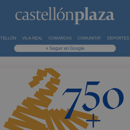
STELLÓN
VILA-REAL
COMARCAS
COMUNITAT
DEPORTES
+ Seguir en Google