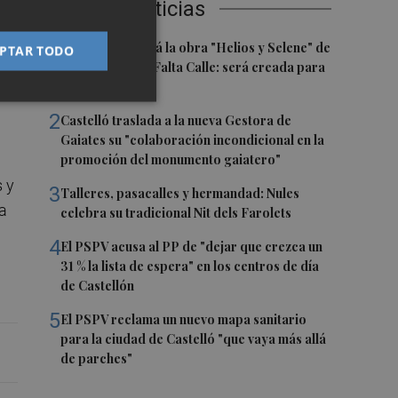
Últimas Noticias
1
Castelló acogerá la obra "Helios y Selene" de
PTAR TODO
la compañía Te Falta Calle: será creada para
ud
el eclipse
2
Castelló traslada a la nueva Gestora de
Gaiates su "colaboración incondicional en la
promoción del monumento gaiatero"
s y
3
Talleres, pasacalles y hermandad: Nules
ia
celebra su tradicional Nit dels Farolets
4
El PSPV acusa al PP de "dejar que crezca un
31 % la lista de espera" en los centros de día
de Castellón
5
El PSPV reclama un nuevo mapa sanitario
para la ciudad de Castelló "que vaya más allá
de parches"