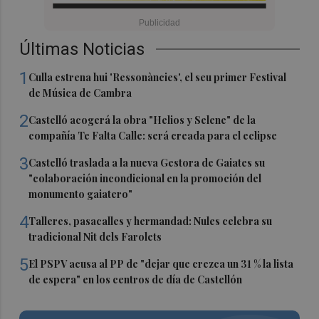
Últimas Noticias
1
Culla estrena hui 'Ressonàncies', el seu primer Festival
de Música de Cambra
2
Castelló acogerá la obra "Helios y Selene" de la
compañía Te Falta Calle: será creada para el eclipse
3
Castelló traslada a la nueva Gestora de Gaiates su
"colaboración incondicional en la promoción del
monumento gaiatero"
4
Talleres, pasacalles y hermandad: Nules celebra su
tradicional Nit dels Farolets
5
El PSPV acusa al PP de "dejar que crezca un 31 % la lista
de espera" en los centros de día de Castellón