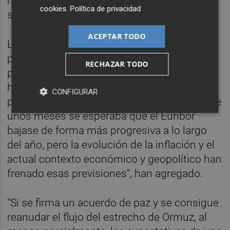
hipotecados a cambiar de banco
cookies
.
Política de privacidad
subrogando sus créditos hipotecarios.
ACEPTAR TODO
La subida del Euríbor "responde
principalmente a la incertidumbre sobre los
RECHAZAR TODO
próximos pasos del Banco Central Europeo",
ha destacado el consejero delegado y
CONFIGURAR
presidente de Rastreator, Víctor López. "Hace
unos meses se esperaba que el Euríbor
bajase de forma más progresiva a lo largo
del año, pero la evolución de la inflación y el
actual contexto económico y geopolítico han
frenado esas previsiones", han agregado.
"Si se firma un acuerdo de paz y se consigue
reanudar el flujo del estrecho de Ormuz, al