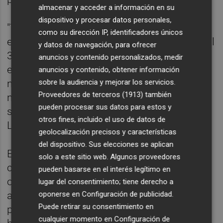
almacenar y acceder a información en su
dispositivo y procesar datos personales,
"Tras la subida de abril, en mayo
como su dirección IP, identificadores únicos
esperábamos que algún dato diario llegará al
y datos de navegación, para ofrecer
3%, sin embargo, hemos terminado el mes y
anuncios y contenido personalizados, medir
esto no ha ocurrido, lo que es muy buena
anuncios y contenido, obtener información
sobre la audiencia y mejorar los servicios.
noticia para los hipotecados, ya que puede
Proveedores de terceros (1913)
también
notarse una pequeña estabilización en la
pueden procesar sus datos para estos y
subida", ha afirmado la portavoz de iAhorro,
otros fines, incluido el uso de datos de
Laura Martínez.
geolocalización precisos y características
del dispositivo. Sus elecciones se aplican
Es muy importante que los usuarios
solo a este sitio web. Algunos proveedores
conozcan qué tipo de hipoteca tienen y las
pueden basarse en el interés legítimo en
ofertas que se puede conseguir en la
lugar del consentimiento; tiene derecho a
oponerse en
Configuración de publicidad
.
actualizada para ahorrar dinero", apunta la
Puede retirar su consentimiento en
portavoz de iAhorro, instando a los
cualquier momento en
Configuración de