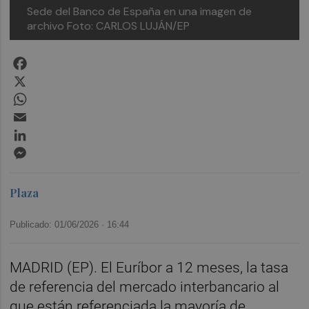
Sede del Banco de España en una imagen de
archivo
Foto: CARLOS LUJÁN/EP
Facebook
X
WhatsApp
Email
LinkedIn
Messenger
Plaza
Publicado: 01/06/2026 ·
16:44
MADRID (EP). El Euríbor a 12 meses, la tasa
de referencia del mercado interbancario al
que están referenciada la mayoría de