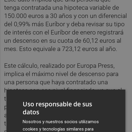
tenga contratada una hipoteca variable de
150.000 euros a 30 años y con un diferencial
del 0,99% más Euríbor y deba revisar su tipo
de interés con el Euríbor de enero registrará
un descenso en su cuota de 60,12 euros al
mes. Esto equivale a 723,12 euros al año.
Este cálculo, realizado por Europa Press,
implica el máximo nivel de descenso para
una persona que haya contratado una
hipoteca con ese nivel financiado, ya que al
tratarse de una revisión al principio del
Uso responsable de sus
préstamo (es decir, le quedan 30 años por
datos
amortizar), el cambio en el tipo de interés
Nosotros y nuestros socios utilizamos
tiene mucho más impacto al haber mucho
cookies y tecnologías similares para
principal por amortizar.