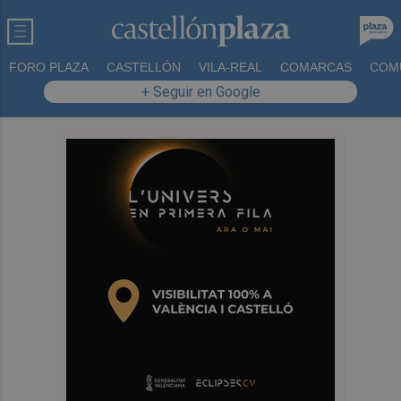
FORO PLAZA
CASTELLÓN
VILA-REAL
COMARCAS
COM
+ Seguir en Google