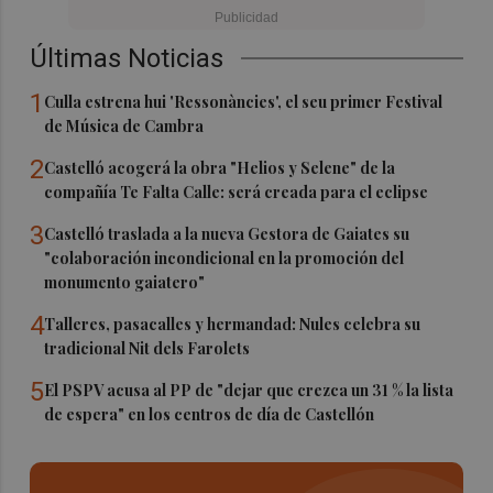
Últimas Noticias
1
Culla estrena hui 'Ressonàncies', el seu primer Festival
de Música de Cambra
2
Castelló acogerá la obra "Helios y Selene" de la
compañía Te Falta Calle: será creada para el eclipse
3
Castelló traslada a la nueva Gestora de Gaiates su
"colaboración incondicional en la promoción del
monumento gaiatero"
4
Talleres, pasacalles y hermandad: Nules celebra su
tradicional Nit dels Farolets
5
El PSPV acusa al PP de "dejar que crezca un 31 % la lista
de espera" en los centros de día de Castellón