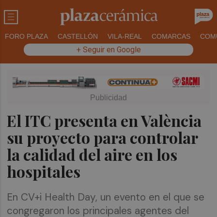
FORO PLAZA
CASTELLÓN
VILA-REAL
COMARCAS
COM
+ Seguir en Google
El ITC presenta en València
su proyecto para controlar
la calidad del aire en los
hospitales
En CV+i Health Day, un evento en el que se
congregaron los principales agentes del