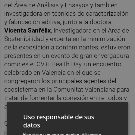
del Área de Análisis y Ensayos y también
investigadora en técnicas de caracterización
y fabricación aditiva, junto a la doctora
Vicenta Sanfélix
, investigadora en el Área de
Sostenibilidad y experta en la minimización
de la exposición a contaminantes, estuvieron
presentes en un evento de gran envergadura
como es el CV+i Health Day, un encuentro
celebrado en Valencia en el que se
congregaron los principales agentes del
ecosistema en la Comunitat Valenciana para
tratar de fomentar la conexión entre todos y
así poder impulsar y acelerar la innovación.
Uso responsable de sus
Concretamente, la doctora Vicenta Sanfélix,
datos
presentó el proyecto Breathing Well