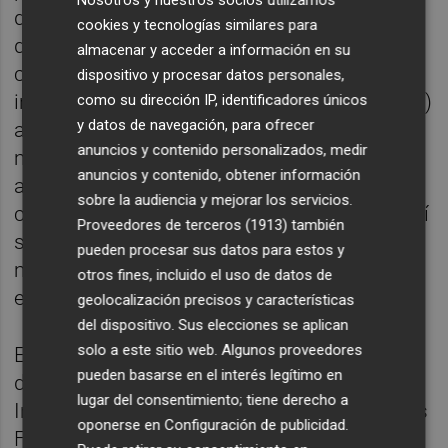
Nosotros y nuestros socios utilizamos
desarrollado en el ITC y en el que se ha
cookies y tecnologías similares para
diseñado y desarrollado un sistema de
almacenar y acceder a información en su
control y predicción de la calidad del aire
dispositivo y procesar datos personales,
interior basado en la inteligencia artificial (IA)
como su dirección IP, identificadores únicos
y datos de navegación, para ofrecer
aplicada en espacios hospitalarios. De este
anuncios y contenido personalizados, medir
modo es posible evaluar la exposición a
anuncios y contenido, obtener información
agentes contaminantes que pueden ser
sobre la audiencia y mejorar los servicios.
críticos para la salud de las personas que allí
Proveedores de terceros (1913)
también
se encuentren y así se pueden tomar
pueden procesar sus datos para estos y
medidas para evitar o prevenir
otros fines, incluido el uso de datos de
enfermedades respiratorias.
geolocalización precisos y características
del dispositivo. Sus elecciones se aplican
solo a este sitio web. Algunos proveedores
Esta investigación ha contado con el apoyo
pueden basarse en el interés legítimo en
del Instituto Valenciano de Competitividad e
lugar del consentimiento; tiene derecho a
Innovación (IVACE+i) y los Fondos Europeos
oponerse en
Configuración de publicidad
.
FEDER de Desarrollo Regional. Por su parte,