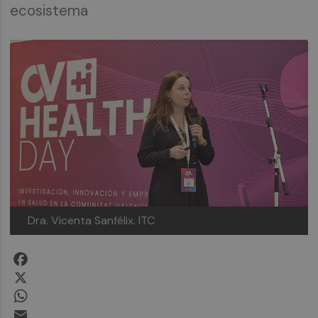
ecosistema
Dra. Vicenta Sanfélix. ITC
Facebook
X
WhatsApp
Email