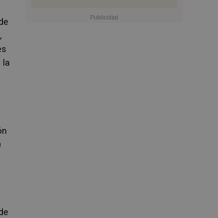
 de
,
es
 la
ón
n
de