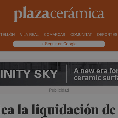
STELLÓN
VILA-REAL
COMARCAS
COMUNITAT
DEPORTES
+ Seguir en Google
ica la liquidación d