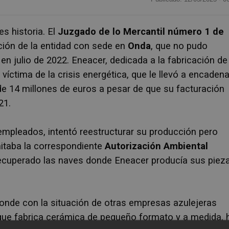
es historia. El
Juzgado de lo Mercantil número 1 de
ción de la entidad con sede en
Onda
, que no pudo
n julio de 2022. Eneacer, dedicada a la fabricación de
ctima de la crisis energética, que le llevó a encadena
e 14 millones de euros a pesar de que su facturación
21.
empleados, intentó reestructurar su producción pero
mitaba la correspondiente
Autorización Ambiental
ecuperado las naves donde Eneacer producía sus piez
ponde con la situación de otras empresas azulejeras
ue fabrica cerámica de pequeño formato y a medida, 