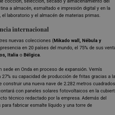
de cocción, selección, secado y almacenamiento del
ina a almacén, esmaltado e impresión digital y en la
, el laboratorio y el almacén de materias primas.
ncia internacional
res nuevas colecciones (
Mikado wall, Nébula y
n presencia en 20 países del mundo, el 75% de sus vent
s, Italia
o
Bélgica
.
n sede en Onda en proceso de expansión. Vernís
n 27% su capacidad de producción de fritas gracias a l
nde construir una nueva nave de 2.282 metros cuadrado
contará con paneles solares fotovoltaicos en la cubier
cto técnico redactado por la empresa. Además del
para fabricar esmalte líquido y una torre de