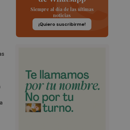
Siempre al día de las últimas
noticias
¡Quiero suscribirme!
as
a
s
ta