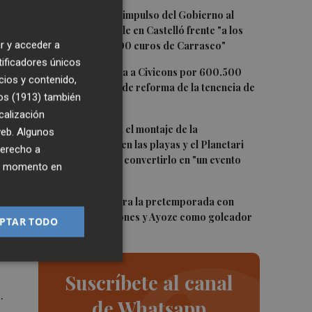
2
Simó destaca el impulso del Gobierno al
de
alquiler asequible en Castelló frente "a los
r y acceder a
pisos de 200.000 euros de Carrasco"
tificadores únicos
3
Castelló adjudica a Civicons por 600.500
cios y contenido,
me
euros las obras de reforma de la tenencia de
os (1913)
también
alcaldía sur
calización
as,
4
Castelló acelera el montaje de la
 web. Algunos
infraestructura en las playas y el Planetari
derecho a
del eclipse para convertirlo en "un evento
ier momento en
histórico"
e
5
El Villarreal cierra la pretemporada con
te
buenas sensaciones y Ayoze como goleador
PTAR TODO
ha
Suscríbete al canal
.
de Whatsapp