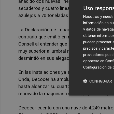
añadido dos nuevas líneas de producción a la
Uso respons
secaderos y cuatro líneas de esmaltado que 
azulejos a 70 toneladas diarias.
Nosotros y nuestr
información en su 
y datos de navega
La Declaración de Impacto Ambiental (DIA) fav
obtener informació
contrario que emitió en mayo de 2022 el Serv
pueden procesar su
Consell al entender que Decocer iba a alcanz
precisos y caracte
muy superior al umbral máximo permitido de 
proveedores pueden
desmintió en sus alegaciones.
oponerse en
Confi
Configuración de 
En las instalaciones ya existentes de 27.309 
Onda, Decocer ha ampliado su maquinaria con
CONFIGURAR
hasta alcanzar su cuarto horno operativo. La
renovado la maquinaria de carga y descarga.
Decocer cuenta con una nave de 4.249 metros