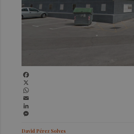
Facebook
X
WhatsApp
Email
LinkedIn
Messenger
David Pérez Solves