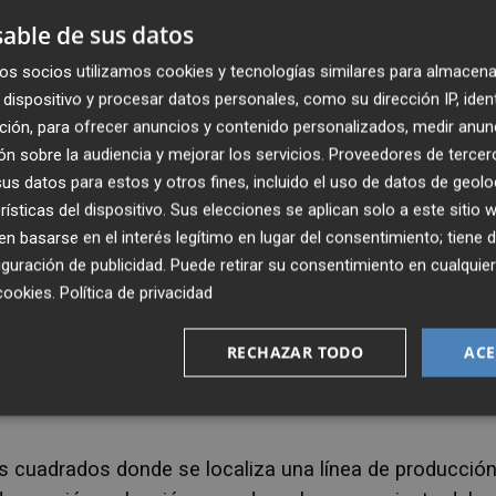
s dos que ya tenía. En concreto, dos hornos, dos
able de sus datos
le han permitido aumentar la capacidad de producción 
os socios utilizamos cookies y tecnologías similares para almacena
dispositivo y procesar datos personales, como su dirección IP, iden
ción, para ofrecer anuncios y contenido personalizados, medir anun
orable concedida por la Generalitat salva así un infor
n sobre la audiencia y mejorar los servicios.
Proveedores de tercer
icio de Evaluación de Impacto Ambiental del propio
s datos para estos y otros fines, incluido el uso de datos de geolo
ar una capacidad de producción de 226 toneladas diari
rísticas del dispositivo. Sus elecciones se aplican solo a este sitio
75 toneladas. Un dato que la compañía cerámica
 basarse en el interés legítimo en lugar del consentimiento; tiene 
guración de publicidad
. Puede retirar su consentimiento en cualqu
cookies
.
Política de privacidad
metros cuadrados, situadas en el polígono Sis Quarts d
 equipos más productivos y eficientes energéticamen
RECHAZAR TODO
ACE
 firma también ha automatizado su parque de boxes y 
 cuadrados donde se localiza una línea de producción