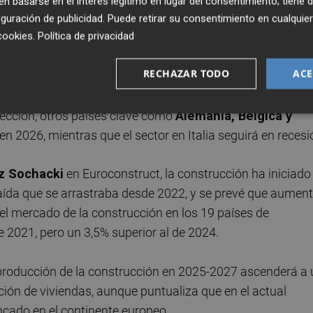
 basarse en el interés legítimo en lugar del consentimiento; tiene 
guración de publicidad
. Puede retirar su consentimiento en cualqu
cookies
.
Política de privacidad
tos de la actividad constructora previstos en
Polonia
a
(10,5%) y
Francia
(3,7%). Mientras, el
Reino Unido
, otro
RECHAZAR TODO
ACE
rá un 10,3%, según el mismo estudio. La previsión en
vante, ya que forman parte de los diez principales países
ección, otros países clave como
Alemania, Bélgica y
n 2026, mientras que el sector en Italia seguirá en recesi
z Sochacki
en Euroconstruct, la construcción ha iniciado
caída que se arrastraba desde 2022, y se prevé que aumen
del mercado de la construcción en los 19 países de
 2021, pero un 3,5% superior al de 2024.
 producción de la construcción en 2025-2027 ascenderá a 
ción de viviendas, aunque puntualiza que en el actual
ncado en el continente europeo.