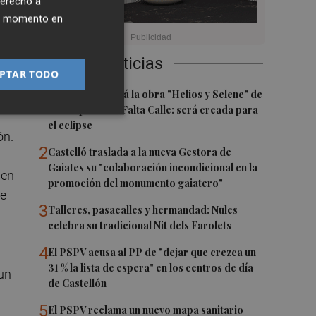
derecho a
ier momento en
Últimas Noticias
PTAR TODO
1
Castelló acogerá la obra "Helios y Selene" de
la compañía Te Falta Calle: será creada para
el eclipse
ón.
2
Castelló traslada a la nueva Gestora de
Gaiates su "colaboración incondicional en la
 en
promoción del monumento gaiatero"
te
3
Talleres, pasacalles y hermandad: Nules
celebra su tradicional Nit dels Farolets
4
El PSPV acusa al PP de "dejar que crezca un
31 % la lista de espera" en los centros de día
un
de Castellón
5
El PSPV reclama un nuevo mapa sanitario