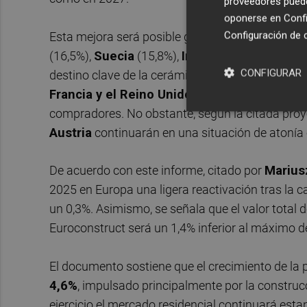
proveedores pueden
oponerse en
Confi
Configuración de 
Esta mejora será posible gracias a los incremen
(16,5%),
Suecia
(15,8%),
Irlanda
(15,2%),
Españ
CONFIGURAR
destino clave de la cerámica de Castellón, crece
Francia y el Reino Unido
es especialmente rele
compradores. No obstante, según la citada proy
Austria
continuarán en una situación de atonía e
De acuerdo con este informe, citado por
Marius
2025 en Europa una ligera reactivación tras la 
un 0,3%. Asimismo, se señala que el valor total 
Euroconstruct será un 1,4% inferior al máximo de
El documento sostiene que el crecimiento de la
4,6%
, impulsado principalmente por la construc
ejercicio el mercado residencial continuará esta