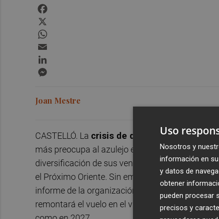
Facebook
X
WhatsApp
Email
LinkedIn
Messenger
Joan Mestre
Uso respons
CASTELLÓ. La
crisis de demanda
de los merca
Nosotros y nuestr
más preocupa al azulejo español. La industria h
información en su 
diversificación de sus ventas y al buen comporta
y datos de navega
el Próximo Oriente. Sin embargo, la situación eu
obtener informació
informe de la organización
Euroconstruct
, pub
pueden procesar su
remontará el vuelo en el viejo continente el pr
precisos y caracte
como en 2027.