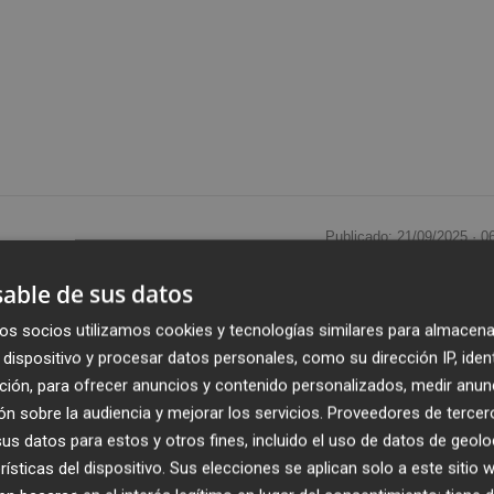
Publicado: 21/09/2025 ·
0
able de sus datos
dos de la
Unión Europea
es una de las cuestiones que
os socios utilizamos cookies y tecnologías similares para almacena
a retomado este año el crecimiento exportador gracias a l
dispositivo y procesar datos personales, como su dirección IP, iden
miento en Estados Unidos, Reino Unido, el norte de África
ción, para ofrecer anuncios y contenido personalizados, medir anun
ropea podría mejorar a partir de 2026. Según el último
n sobre la audiencia y mejorar los servicios.
Proveedores de tercer
licado en
Ceramic World Web
, el sector de la construcció
s datos para estos y otros fines, incluido el uso de datos de geolo
óximo año, con un crecimiento estimado del 2% tanto en 20
rísticas del dispositivo. Sus elecciones se aplican solo a este sitio