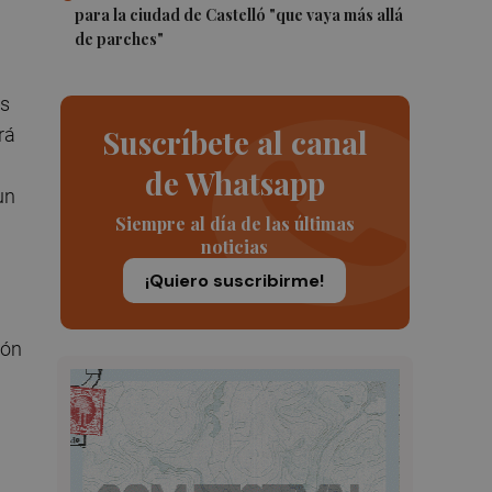
para la ciudad de Castelló "que vaya más allá
de parches"
os
Suscríbete al canal
rá
de Whatsapp
un
Siempre al día de las últimas
noticias
¡Quiero suscribirme!
ión