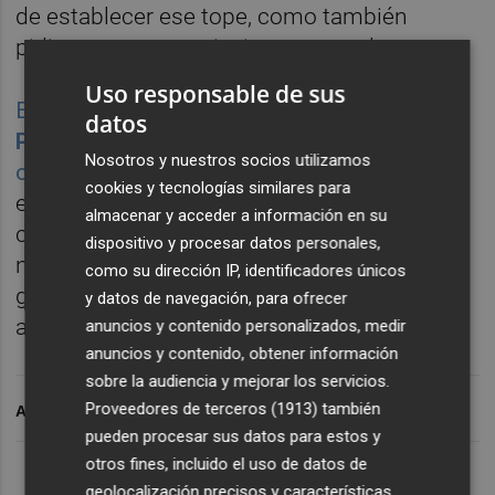
de establecer ese tope, como también
pidieron otras asociaciones estatales.
Uso responsable de sus
El mismo presidente de la Generalitat,
Ximo
datos
Puig
, así lo ha pedido en reiteradas
Nosotros y nuestros socios utilizamos
ocasiones
, pero sus palabras no han tenido
cookies y tecnologías similares para
efecto. En sus demandas, las patronales
almacenar y acceder a información en su
castellonenses insisten últimamente en la
dispositivo y procesar datos personales,
necesidad de eliminar los peajes
como su dirección IP, identificadores únicos
gubernamentales al gas. Habrá que ver si se
y datos de navegación, para ofrecer
actúa en este sentido.
anuncios y contenido personalizados, medir
anuncios y contenido, obtener información
sobre la audiencia y mejorar los servicios.
Proveedores de terceros (1913)
también
ARCHIVADO EN
pueden procesar sus datos para estos y
otros fines, incluido el uso de datos de
geolocalización precisos y características