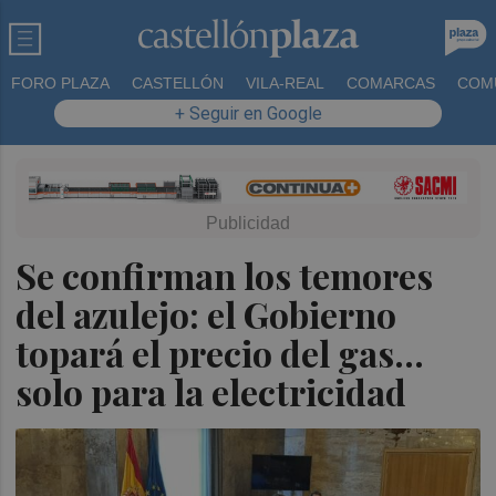
FORO PLAZA
CASTELLÓN
VILA-REAL
COMARCAS
COM
+ Seguir en Google
Se confirman los temores
del azulejo: el Gobierno
topará el precio del gas...
solo para la electricidad