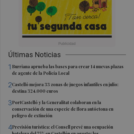
Últimas Noticias
1
Burriana aprueba las bases para crear 14 nuevas plazas
de agente de la Policía Local
2
Castelló mejora 33 zonas de juegos infantiles en julio:
destina 324.000 euros
3
PortCastelló y la Generalitat colaboran en la
conservación de una especie de flora autóctona en
peligro de extinción
4
Previsión turística: el Consell prevé una ocupación
hotelera del 75% en Castellón en agosto: los