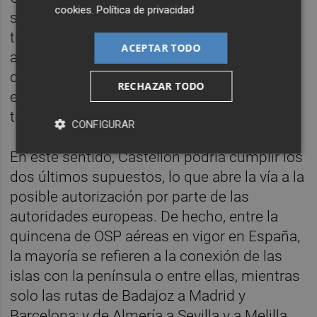
cookies
.
Política de privacidad
subvenciones a una conexión aérea, acepta
tres condicionantes: la insularidad o el
ACEPTAR TODO
aislamiento de la zona en cuestión; el
desarrollo económico que conllevaría; y que
RECHAZAR TODO
el área geográfica tenga una densidad de
tráfico muy baja.
CONFIGURAR
En este sentido, Castellón podría cumplir los
dos últimos supuestos, lo que abre la vía a la
posible autorización por parte de las
autoridades europeas. De hecho, entre la
quincena de OSP aéreas en vigor en España,
la mayoría se refieren a la conexión de las
islas con la península o entre ellas, mientras
solo las rutas de Badajoz a Madrid y
Barcelona; y de Almería a Sevilla y a Melilla