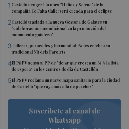
1
Castelló acogerá la obra "Helios y Selene" de la
compañía Te Falta Calle: será creada para el eclipse
2
Castelló traslada a la nueva Gestora de Gaiates su
"colaboración incondicional en la promoción del
monumento gaiatero"
3
Talleres, pasacalles y hermandad: Nules celebra su
tradicional Nit dels Farolets
4
El PSPV acusa al PP de "dejar que crezca un 31 % la lista
de espera" en los centros de día de Castellón
5
El PSPV reclama un nuevo mapa sanitario para la ciudad
de Castelló "que vaya más allá de parches"
Suscríbete al canal de
Whatsapp