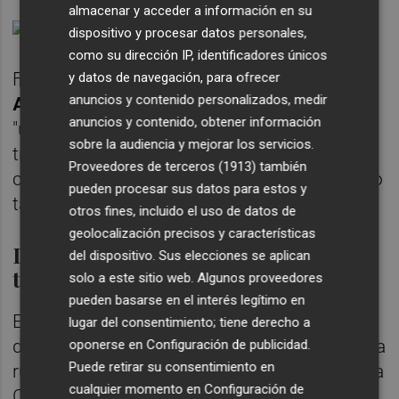
almacenar y acceder a información en su
dispositivo y procesar datos personales,
como su dirección IP, identificadores únicos
Fuentes oficiales del gabinete dirigido por
y datos de navegación, para ofrecer
anuncios y contenido personalizados, medir
Arcadi España
reconocen que el informe es
anuncios y contenido, obtener información
"un documento más dentro del proceso de
sobre la audiencia y mejorar los servicios.
tramitación de la OSP que se está llevando a
Proveedores de terceros (1913)
también
cabo entre la conselleria y el Ministerio", pero
pueden procesar sus datos para estos y
tampoco aportan más concreción.
otros fines, incluido el uso de datos de
geolocalización precisos y características
Desarrollo económico y poco
del dispositivo. Sus elecciones se aplican
tráfico
solo a este sitio web. Algunos proveedores
pueden basarse en el interés legítimo en
Este tipo de estudios, entre otros aspectos,
lugar del consentimiento; tiene derecho a
deben determinar la demanda potencial de la
oponerse en
Configuración de publicidad
.
Puede retirar su consentimiento en
ruta y las ventajas que supondría. Y es que la
cualquier momento en
Configuración de
Comisión Europea, para autorizar las