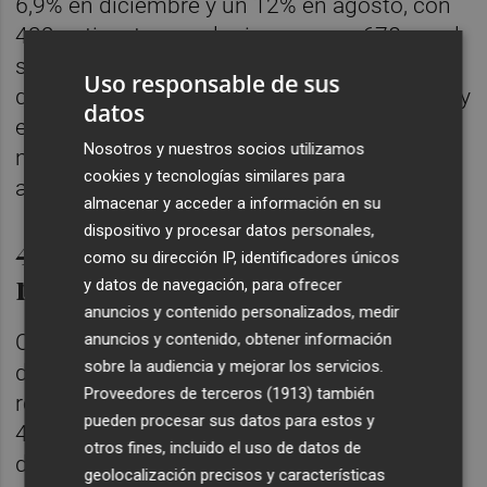
6,9% en diciembre y un 12% en agosto, con
432 cotizantes en el primer mes y 678 en el
segundo. El resto de alojamientos tenía en
Uso responsable de sus
diciembre un 8% más de empleos, con 333, y
datos
en agosto registró 499. Por su parte, el
Nosotros y nuestros socios utilizamos
número de negocios fue de 77 en
cookies y tecnologías similares para
alojamientos turísticos y 41 en campings.
almacenar y acceder a información en su
dispositivo y procesar datos personales,
467 más afiliaciones en
como su dirección IP, identificadores únicos
restaurantes
y datos de navegación, para ofrecer
anuncios y contenido personalizados, medir
anuncios y contenido, obtener información
Otra vertiente importante que se beneficia
sobre la audiencia y mejorar los servicios.
del turismo es la restauración. Así, los
Proveedores de terceros (1913)
también
restaurantes han sumado en 2024 un total
pueden procesar sus datos para estos y
467 trabajos más, contabilizando en
otros fines, incluido el uso de datos de
diciembre 8.617 empleados y 1.086
geolocalización precisos y características