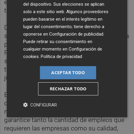
empresas. Un año antes contaba con 8.150
del dispositivo. Sus elecciones se aplican
trabajadores y 1.040 firmas.
solo a este sitio web. Algunos proveedores
pueden basarse en el interés legítimo en
lugar del consentimiento; tiene derecho a
De esta manera, el turismo vuelve a ser un
oponerse en
Configuración de publicidad
.
sector importante del tejido económico de la
Puede retirar su consentimiento en
provincia, acaparando cerca de un 14% del
cualquier momento en
Configuración de
PIB. De hecho, el
Colegio de Economistas
cookies
.
Política de privacidad
señala esta actividad como una de las que
tirará de la economía de Castellón en 2025
ACEPTAR TODO
junto al azulejo y la construcción.
RECHAZAR TODO
En este contexto de mejora, el sector
considera ahora clave la firma de un
CONFIGURAR
nuevo
convenio laboral
de la hostelería que
garantice tanto la cantidad de empleos que
requieren las empresas como su calidad,