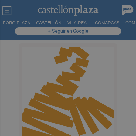
FORO PLAZA
CASTELLÓN
VILA-REAL
COMARCAS
COM
+ Seguir en Google