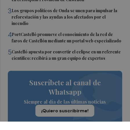
3
Los grupos políticos de Onda se unen para impulsar la
reforestación y las ayudas a los afectados por el
incendio
4
PortCastelló promueve el conocimiento de la red de
faros de Castellón mediante un portal web especializado
5
Castelló apuesta por convertir el eclipse en un referente
científico: recibirá a un gran equipo de expertos
Suscríbete al canal de
Whatsapp
Siempre al día de las últimas noticias
¡Quiero suscribirme!