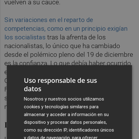
vuelven a su cauce.
Sin variaciones en el reparto de
competencias, como en un principio exigían
los socialistas
tras la afrenta de los
nacionalistas, lo único que ha cambiado
desde el polémico pleno del 19 de diciembre
es la confianza. Lo que debía haber ocurrido
en junio de 2019, cuando el PSPV,
Uso responsable de sus
Compromís y Podem sellaron el Acord de
datos
Fadrell, esto es, actuar como un bloque,
sucederá a partir de ahora. Al menos,
Nosotros y nuestros socios utilizamos
mientras nadie se vuelva a salir del guión.
cookies y tecnologías similares para
almacenar y acceder a información en su
Declaración de intenciones
dispositivo y procesar datos personales,
como su dirección IP, identificadores únicos
y datos de navegación, para ofrecer