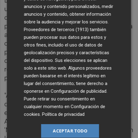
Las cuestiones susceptibles de ser
anuncios y contenido personalizados, medir
utilizadas por la oposición para dividir y
anuncios y contenido, obtener información
desgastar al equipo de gobierno serán
sobre la audiencia y mejorar los servicios.
previamente debatidas y consensuadas para
Proveedores de terceros (1913)
también
aunar criterios. Por ejemplo, la labor de la
pueden procesar sus datos para estos y
concejala de Fiestas,
Pilar Escuder
, no se
otros fines, incluido el uso de datos de
pondrá en entredicho., independientemente
geolocalización precisos y características
de su planteamiento en el Consell Rector
del dispositivo. Sus elecciones se aplican
solo a este sitio web. Algunos proveedores
respecto a la moción del PP y Ciudadanos
pueden basarse en el interés legítimo en
para restaurar la Junta de Festes.
lugar del consentimiento; tiene derecho a
oponerse en
Configuración de publicidad
.
"Al final, se apuesta por la gobernabilidad. Se
Puede retirar su consentimiento en
da solución a una situación que se había
cualquier momento en
Configuración de
encallado para seguir cumpliendo con el
cookies
.
Política de privacidad
Acord de Fadrell, que es el congreso
'Magdalener' y la revisión de los estatutos, en
ACEPTAR TODO