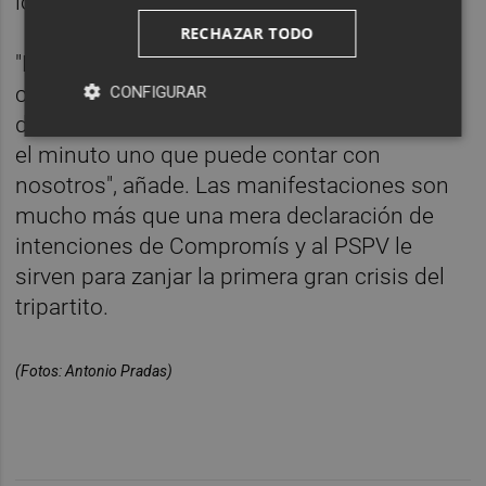
los que se está trabajando", sostiene Garcia.
RECHAZAR TODO
"Evidentemente, como manifestó mi
compañera,
Verònica Ruiz
, en el Patronato
CONFIGURAR
de Fiestas, el Partido Socialista sabe desde
el minuto uno que puede contar con
nosotros", añade. Las manifestaciones son
mucho más que una mera declaración de
intenciones de Compromís y al PSPV le
sirven para zanjar la primera gran crisis del
tripartito.
(Fotos: Antonio Pradas)