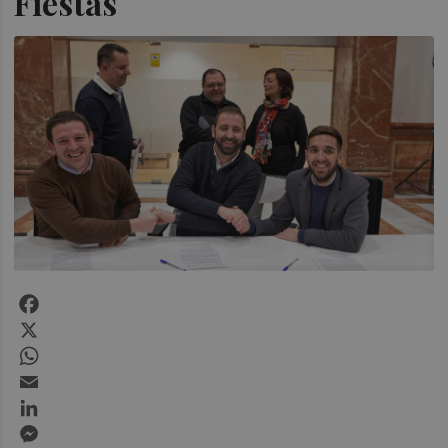
Fiestas
Facebook
X
WhatsApp
Email
LinkedIn
Messenger