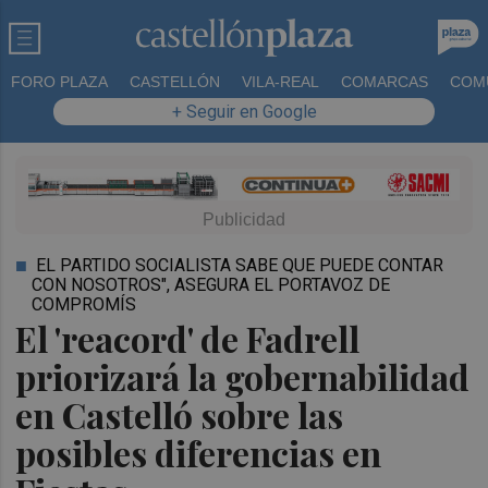
FORO PLAZA
CASTELLÓN
VILA-REAL
COMARCAS
COM
+ Seguir en Google
EL PARTIDO SOCIALISTA SABE QUE PUEDE CONTAR
CON NOSOTROS", ASEGURA EL PORTAVOZ DE
COMPROMÍS
El 'reacord' de Fadrell
priorizará la gobernabilidad
en Castelló sobre las
posibles diferencias en