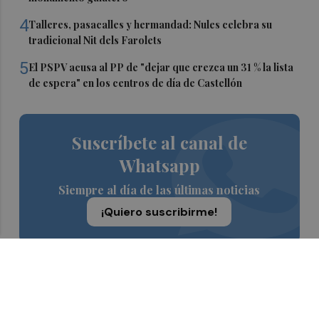
4
Talleres, pasacalles y hermandad: Nules celebra su
tradicional Nit dels Farolets
5
El PSPV acusa al PP de "dejar que crezca un 31 % la lista
de espera" en los centros de día de Castellón
Suscríbete al canal de
Whatsapp
Siempre al día de las últimas noticias
¡Quiero suscribirme!