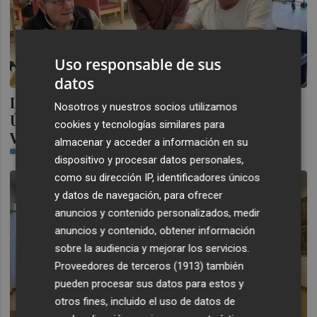
Uso responsable de sus
datos
La Generalitat implanta la Historia Social
Nosotros y nuestros socios utilizamos
Única en 192 municipios de la Comunitat
cookies y tecnologías similares para
Valenciana en el último año
almacenar y acceder a información en su
PLAZA
dispositivo y procesar datos personales,
como su dirección IP, identificadores únicos
y datos de navegación, para ofrecer
anuncios y contenido personalizados, medir
anuncios y contenido, obtener información
sobre la audiencia y mejorar los servicios.
Proveedores de terceros (1913)
también
pueden procesar sus datos para estos y
otros fines, incluido el uso de datos de