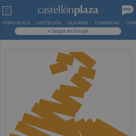
FORO PLAZA
CASTELLÓN
VILA-REAL
COMARCAS
COM
+ Seguir en Google