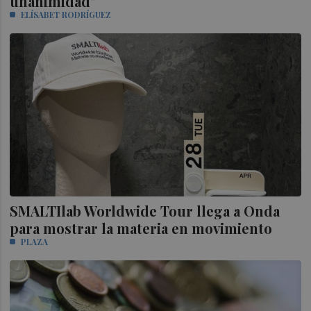
unanimidad"
ELÍSABET RODRÍGUEZ
SMALTIlab Worldwide Tour llega a Onda
para mostrar la materia en movimiento
PLAZA