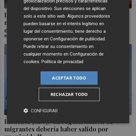
geolocalización precisos y características
del dispositivo. Sus elecciones se aplican
Luz verde al presupuesto "realista" de 67
solo a este sitio web. Algunos proveedores
millones de Vila-real en 2026 con el foco
pueden basarse en el interés legítimo en
en los servicios públicos
lugar del consentimiento; tiene derecho a
PLAZA
oponerse en
Configuración de publicidad
.
Puede retirar su consentimiento en
cualquier momento en
Configuración de
cookies
.
Política de privacidad
ACEPTAR TODO
RECHAZAR TODO
CONFIGURAR
Lafuente (CEV): "La regularización de
migrantes debería haber salido por