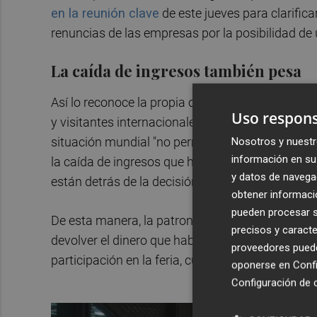
en la reunión clave
de este jueves para clarificar
renuncias de las empresas por la posibilidad de
La caída de ingresos también pesa
Así lo reconoce la propia organización del cer
Uso respons
y visitantes internacionales", en los que reposa "
situación mundial "no permite todavía los nivel
Nosotros y nuestr
información en su 
la caída de ingresos que han sufrido las compa
y datos de navega
están detrás de la decisión.
obtener informació
pueden procesar su
De esta manera, la patronal italiana Confindustr
precisos y caracte
devolver el dinero que habían adelantado todos 
proveedores pueden
participación en la feria, cuyo periodo de inscri
oponerse en
Confi
Configuración de 