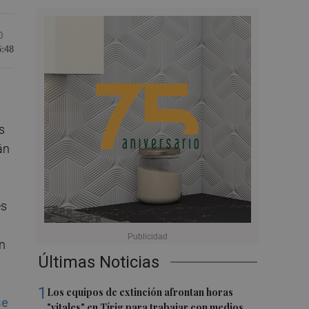
0
5:48
s
án
es
un
Últimas Noticias
1
Los equipos de extinción afrontan horas
se
"vitales" en Tírig para trabajar con medios