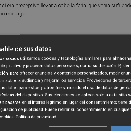
 si era preceptivo llevar a cabo la feria, que venía sufriend
 un contagio.
tamen, que señala en su comunicado que "muchos exposito
able de sus datos
un pilar de carga" de la feria, les han señalado que la
es de inversión y programación requeridos". De esta maner
os socios utilizamos cookies y tecnologías similares para almacena
dispositivo y procesar datos personales, como su dirección IP, iden
ñías cerámicas, tanto
italianas
como
españolas
, también
ción, para ofrecer anuncios y contenido personalizados, medir anun
n sobre la audiencia y mejorar los servicios.
Proveedores de tercer
s datos para estos y otros fines, incluido el uso de datos de geolo
ia y Bologna Fiere, organizadores de la cita, tendrán que
rísticas del dispositivo. Sus elecciones se aplican solo a este sitio
aquellos expositores que ya habían ratificado su
 basarse en el interés legítimo en lugar del consentimiento; tiene 
pción acababa el próximo 1 de julio.
guración de publicidad
. Puede retirar su consentimiento en cualqu
cookies
.
Política de privacidad