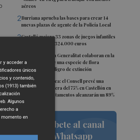
o
aéreos
2
Burriana aprueba las bases para crear 14
nuevas plazas de agente de la Policía Local
3
Castelló mejora 33 zonas de juegos infantiles
en julio: destina 324.000 euros
res
4
PortCastelló y la Generalitat colaboran en la
a,
r y acceder a
conservación de una especie de flora
autóctona en peligro de extinción
tificadores únicos
cios y contenido,
5
Previsión turística: el Consell prevé una
os (1913)
también
ocupación hotelera del 75% en Castellón en
calización
agosto: los apartamentos alcanzarán un 89%
 web. Algunos
derecho a
ier momento en
Suscríbete al canal
de Whatsapp