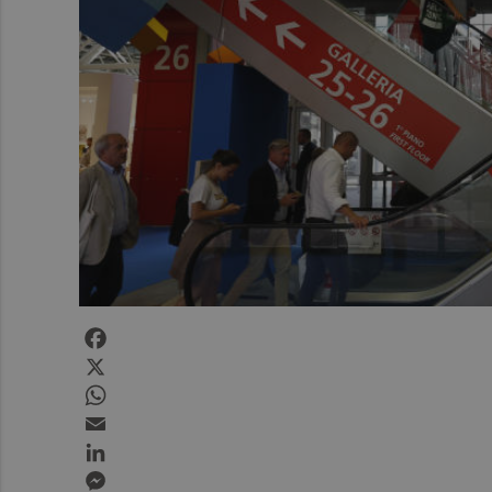
Facebook
X
WhatsApp
Email
LinkedIn
Messenger