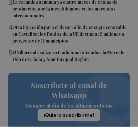
3
La cerámica acumula ya cuatro meses de caídas de
producción por la incertidumbre en los mercados
internacionales
4
Otra inyección para el desarrollo de energía renovable
en Castellón: los fondos de la UE destinan 19 millones a
proyectos de 11 municipios
5
El Villarreal realiza su tradicional ofrenda a la Mare de
Déu de Gràcia y Sant Pasqual Baylón
Suscríbete al canal de
Whatsapp
Siempre al día de las últimas noticias
¡Quiero suscribirme!