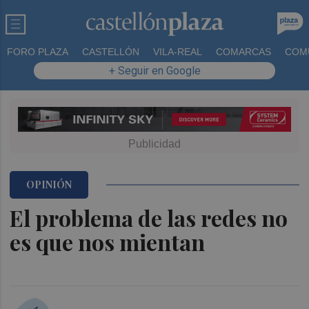
FORO PLAZA
CASTELLÓN
VILA-REAL
COMARCAS
COM
+ Seguir en Google
OPINIÓN
El problema de las redes no
es que nos mientan