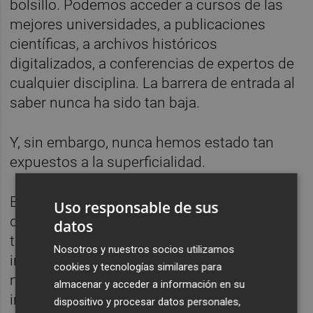
bolsillo. Podemos acceder a cursos de las
mejores universidades, a publicaciones
científicas, a archivos históricos
digitalizados, a conferencias de expertos de
cualquier disciplina. La barrera de entrada al
saber nunca ha sido tan baja.
Y, sin embargo, nunca hemos estado tan
expuestos a la superficialidad.
El problema no es solo que exista
Uso responsable de sus
desinformación. El problema es que,
datos
teniendo la posibilidad de contrastar,
Nosotros y nuestros socios utilizamos
investigar y profundizar, preferimos a
cookies y tecnologías similares para
menudo consumir entretenimiento
almacenar y acceder a información en su
inmediato. No hay nada malo en distraerse
dispositivo y procesar datos personales,