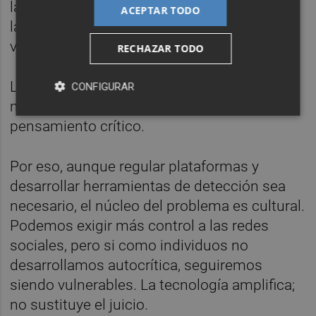
la idea de una Tierra plana era simplemente
ACEPTAR TODO
la explicación más intuitiva a lo que los ojos
veían.
RECHAZAR TODO
La verdad rara vez es la más cómoda o la
CONFIGURAR
más inmediata. Exige contraste, duda,
pensamiento crítico.
Por eso, aunque regular plataformas y
desarrollar herramientas de detección sea
necesario, el núcleo del problema es cultural.
Podemos exigir más control a las redes
sociales, pero si como individuos no
desarrollamos autocrítica, seguiremos
siendo vulnerables. La tecnología amplifica;
no sustituye el juicio.