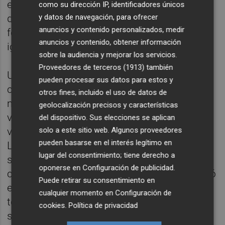
en una vida acelerada. Pero cuando la
como su dirección IP, identificadores únicos
y datos de navegación, para ofrecer
distracción sustituye sistemáticamente a la
anuncios y contenido personalizados, medir
formación, el resultado no es descanso: es
anuncios y contenido, obtener información
ignorancia.
sobre la audiencia y mejorar los servicios.
Proveedores de terceros (1913)
también
Una persona que acepta como cierto
pueden procesar sus datos para estos y
cualquier contenido bien producido —por
otros fines, incluido el uso de datos de
más convincente que parezca— no es
geolocalización precisos y características
víctima únicamente de la tecnología; es
del dispositivo. Sus elecciones se aplican
solo a este sitio web. Algunos proveedores
víctima de su propia falta de espíritu crítico.
pueden basarse en el interés legítimo en
La historia está llena de ejemplos. Durante
lugar del consentimiento; tiene derecho a
siglos se dió por evidente que la Tierra era el
oponerse en
Configuración de publicidad
.
centro del universo. Cuando Galileo defendió
Puede retirar su consentimiento en
el heliocentrismo, no solo cuestionaba una
cualquier momento en
Configuración de
teoría científica: cuestionaba una verdad
cookies
.
Política de privacidad
socialmente incuestionable. Y mucho antes,