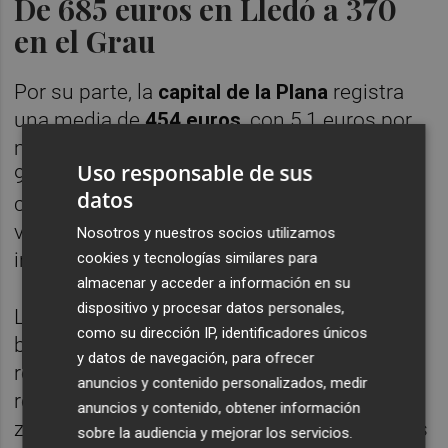
De 685 euros en Lledó a 370
en el Grau
Por su parte, la
capital de la Plana
registra
una media de
454 euros
, con 5,1 euros por
metro cuadrado y una superficie media de
Uso responsable de sus
94 metros cuadrados. La capital concentra
datos
cerca de
12.000 alquileres
. Con estos
valores, se debe destinar un 31% de los
Nosotros y nuestros socios utilizamos
ingresos a la vivienda.
cookies y tecnologías similares para
almacenar y acceder a información en su
dispositivo y procesar datos personales,
Las cifras varían, no obstante, según los
como su dirección IP, identificadores únicos
barrios.
Lledó
alcanza los 685 euros, lo que
y datos de navegación, para ofrecer
representa un esfuerzo del 45 % con una
anuncios y contenido personalizados, medir
retribución de 1.500 euros. Aunque esta
anuncios y contenido, obtener información
zona cuenta con una de las rentas más altas
sobre la audiencia y mejorar los servicios.