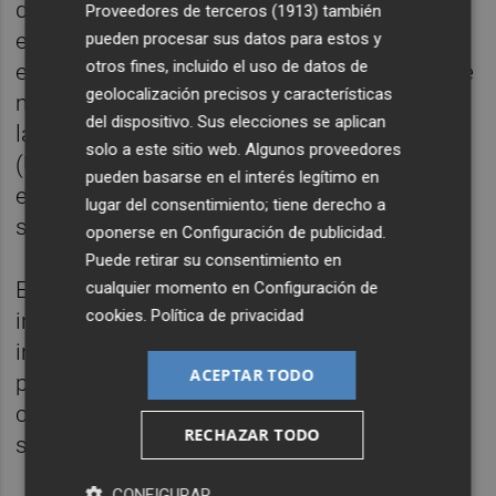
de la ciudad, sus residentes suelen superar
Proveedores de terceros (1913)
también
este salario medio.
Sensal
también se sitúa
pueden procesar sus datos para estos y
otros fines, incluido el uso de datos de
entre las zonas más caras, con 611 euros de
geolocalización precisos y características
media y un esfuerzo del 40 %. Por su parte,
del dispositivo. Sus elecciones se aplican
la zona del Raval de la
Universitat Jaume I
solo a este sitio web. Algunos proveedores
(UJI), afectada por el peso de la demanda
pueden basarse en el interés legítimo en
estudiantil, llega a los
545 euros
, lo que
lugar del consentimiento; tiene derecho a
supone un 36 % del salario.
oponerse en
Configuración de publicidad
.
Puede retirar su consentimiento en
En el entorno del
Hospital Provincial,
un
cualquier momento en
Configuración de
cookies
.
Política de privacidad
inquilino debe destinar un 29% de sus
ingresos, mientras que en el
Grau
, el
ACEPTAR TODO
porcentaje se reduce al 25 %. En el primer
caso, el precio ronda los 448 euros y, en el
RECHAZAR TODO
segundo, los 370 euros.
CONFIGURAR