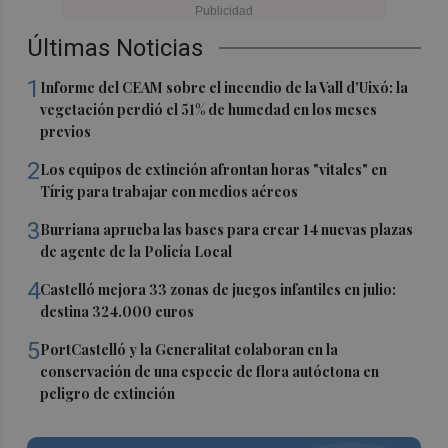
Últimas Noticias
1
Informe del CEAM sobre el incendio de la Vall d'Uixó: la
vegetación perdió el 51% de humedad en los meses
previos
2
Los equipos de extinción afrontan horas "vitales" en
Tírig para trabajar con medios aéreos
3
Burriana aprueba las bases para crear 14 nuevas plazas
de agente de la Policía Local
4
Castelló mejora 33 zonas de juegos infantiles en julio:
destina 324.000 euros
5
PortCastelló y la Generalitat colaboran en la
conservación de una especie de flora autóctona en
peligro de extinción