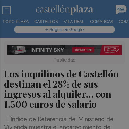
FORO PLAZA
CASTELLÓN
VILA-REAL
COMARCAS
COM
+ Seguir en Google
Los inquilinos de Castellón
destinan el 28% de sus
ingresos al alquiler... con
1.500 euros de salario
El Índice de Referencia del Ministerio de
Vivienda muestra el encarecimiento del