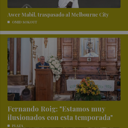
Awer Mabil, traspasado al Melbourne City
OMID SOKOUT
Fernando Roig: "Estamos muy
ilusionados con esta temporada"
PLAZA