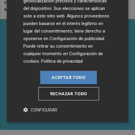
geolocalización precisos y características
comerciales
acusa de "mentir"
del dispositivo. Sus elecciones se aplican
PLAZA
PLAZA
solo a este sitio web. Algunos proveedores
pueden basarse en el interés legítimo en
lugar del consentimiento; tiene derecho a
oponerse en
Configuración de publicidad
.
Puede retirar su consentimiento en
cualquier momento en
Configuración de
cookies
.
Política de privacidad
ACEPTAR TODO
Castelló apuesta por convertir el
eclipse en un referente científico:
RECHAZAR TODO
recibirá a un gran equipo de
expertos
CONFIGURAR
PLAZA