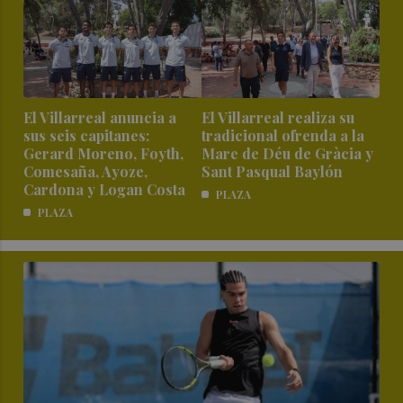
El Villarreal anuncia a
El Villarreal realiza su
sus seis capitanes:
tradicional ofrenda a la
Gerard Moreno, Foyth,
Mare de Déu de Gràcia y
Comesaña, Ayoze,
Sant Pasqual Baylón
Cardona y Logan Costa
PLAZA
PLAZA