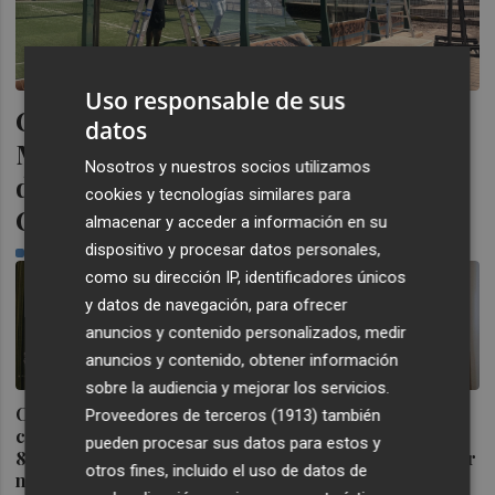
Uso responsable de sus
Castelló inicia la ejecución de la
datos
Manzana Albinegra con el traslado
Nosotros y nuestros socios utilizamos
de las pistas de pádel junto a
cookies y tecnologías similares para
Castalia
almacenar y acceder a información en su
dispositivo y procesar datos personales,
PLAZA
como su dirección IP, identificadores únicos
y datos de navegación, para ofrecer
anuncios y contenido personalizados, medir
anuncios y contenido, obtener información
sobre la audiencia y mejorar los servicios.
Castelló refuerza su
El PSPV denuncia que
Proveedores de terceros (1913)
también
comercio: inyectan
Carrasco "perdona 2 de
pueden procesar sus datos para estos y
800.000 euros para la
cada 3 multas por ensuciar
otros fines, incluido el uso de datos de
nueva campaña de bonos
la vía pública" y el PP le