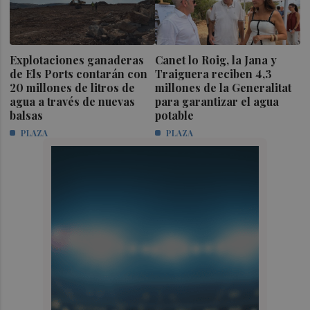
Explotaciones ganaderas
Canet lo Roig, la Jana y
de Els Ports contarán con
Traiguera reciben 4,3
20 millones de litros de
millones de la Generalitat
agua a través de nuevas
para garantizar el agua
balsas
potable
PLAZA
PLAZA