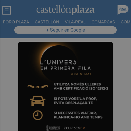
FORO PLAZA
CASTELLÓN
VILA-REAL
COMARCAS
COM
+ Seguir en Google