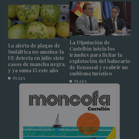
La Diputación de
La alerta de plagas de
Castellón inicia los
Sudáfrica no amaina: la
trámites para licitar la
UE detecta en julio siete
explotación del balneario
casos de mancha negra,
de Benassal y reabrir un
y ya suma 15 este año
emblema turístico
PLAZA
PLAZA