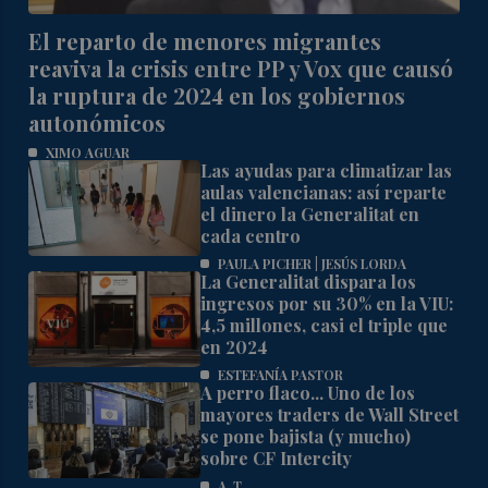
El reparto de menores migrantes
reaviva la crisis entre PP y Vox que causó
la ruptura de 2024 en los gobiernos
autonómicos
XIMO AGUAR
Las ayudas para climatizar las
aulas valencianas: así reparte
el dinero la Generalitat en
cada centro
PAULA PICHER | JESÚS LORDA
La Generalitat dispara los
ingresos por su 30% en la VIU:
4,5 millones, casi el triple que
en 2024
ESTEFANÍA PASTOR
A perro flaco... Uno de los
mayores traders de Wall Street
se pone bajista (y mucho)
sobre CF Intercity
A. T.