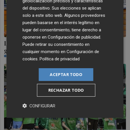
geolocalización precisos y características
del dispositivo. Sus elecciones se aplican
solo a este sitio web. Algunos proveedores
pueden basarse en el interés legítimo en
lugar del consentimiento; tiene derecho a
oponerse en
Configuración de publicidad
.
La primavera incentiva el turismo y el
Puede retirar su consentimiento en
gasto e impulsa las escapadas urbanas
cualquier momento en
Configuración de
NR-ECONOMÍA
cookies
.
Política de privacidad
ACEPTAR TODO
RECHAZAR TODO
CONFIGURAR