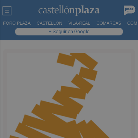
FORO PLAZA
CASTELLÓN
VILA-REAL
COMARCAS
COM
+ Seguir en Google