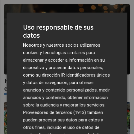
Uso responsable de sus
datos
Nosotros y nuestros socios utilizamos
cookies y tecnologías similares para
almacenar y acceder a información en su
dispositivo y procesar datos personales,
como su dirección IP, identificadores únicos
España celebra el Día Mundial del Whisky
y datos de navegación, para ofrecer
como segundo productor de la UE
anuncios y contenido personalizados, medir
NR-ECONOMÍA
anuncios y contenido, obtener información
sobre la audiencia y mejorar los servicios.
Proveedores de terceros (1913)
también
pueden procesar sus datos para estos y
otros fines, incluido el uso de datos de