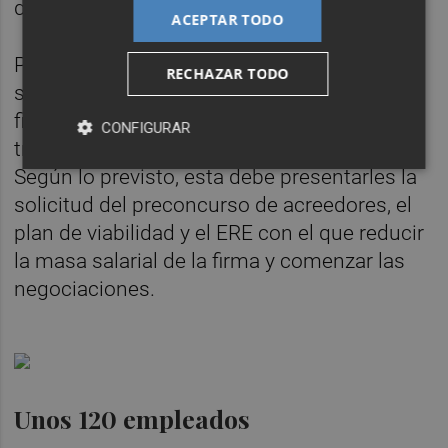
de ahí la necesidad de un inversor externo.
ACEPTAR TODO
Para avanzar en la reducción de costes
RECHAZAR TODO
salariales, para el próximo lunes ya se ha
fijado una segunda reunión entre los
CONFIGURAR
trabajadores y la dirección de la compañía.
Según lo previsto, esta debe presentarles la
solicitud del preconcurso de acreedores, el
plan de viabilidad y el ERE con el que reducir
la masa salarial de la firma y comenzar las
negociaciones.
Unos 120 empleados