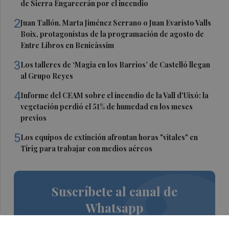
de Sierra Engarcerán por el incendio
2
Juan Tallón, Marta Jiménez Serrano o Juan Evaristo Valls
Boix, protagonistas de la programación de agosto de
Entre Libros en Benicàssim
3
Los talleres de ‘Magia en los Barrios’ de Castelló llegan
al Grupo Reyes
4
Informe del CEAM sobre el incendio de la Vall d'Uixó: la
vegetación perdió el 51% de humedad en los meses
previos
5
Los equipos de extinción afrontan horas "vitales" en
Tírig para trabajar con medios aéreos
Suscríbete al canal de
Whatsapp
Siempre al día de las últimas noticias