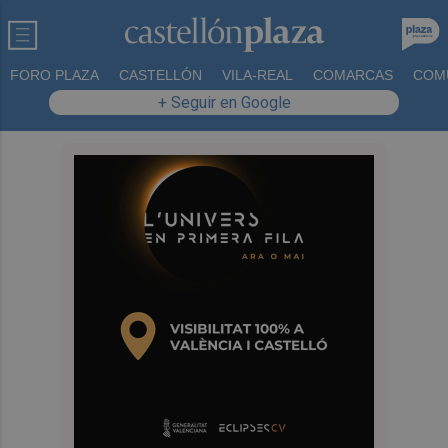
FORO PLAZA
CASTELLÓN
VILA-REAL
COMARCAS
COM
+ Seguir en Google