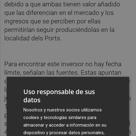
debido a que ambas tienen valor añadido
que las diferencian en el mercado y los
ingresos que se perciben por ellas
permitirían seguir produciéndolas en la
localidad dels Ports.
Para encontrar este inversor no hay fecha
límite, señalan las fuentes. Estas apuntan
que lo más urgente es redefinir el tamaño de
la plantilla. No en vano, el próximo 30 de
Uso responsable de sus
junio acaba el ERTE en el que están incluidos
datos
130 empleados. Su regreso es imposible,
Nosotros y nuestros socios utilizamos
porque el adelgazamiento de los costes
cookies y tecnologías similares para
salariales, que suponen aproximadamente el
almacenar y acceder a información en su
40% del total, es una necesidad imperiosa en
dispositivo y procesar datos personales,