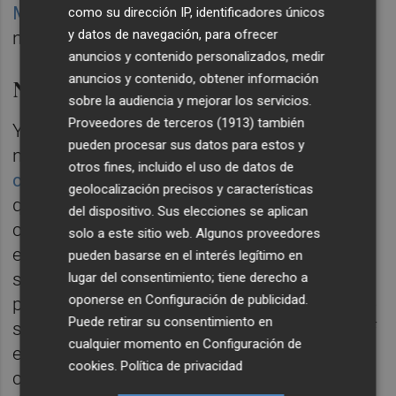
Marie Claire
, dado que los ingresos actuales
como su dirección IP, identificadores únicos
y datos de navegación, para ofrecer
no permiten cubrirlos.
anuncios y contenido personalizados, medir
anuncios y contenido, obtener información
Necesita el visto bueno del IVF
sobre la audiencia y mejorar los servicios.
Proveedores de terceros (1913)
también
Y para convertir el ERTE en un ERE la firma
pueden procesar sus datos para estos y
necesita el visto bueno del IVF, dado que las
otros fines, incluido el uso de datos de
condiciones
de los préstamos establecen
geolocalización precisos y características
que para acometer despidos debe acordarlo
del dispositivo. Sus elecciones se aplican
con el instrumento público autonómico. En
solo a este sitio web. Algunos proveedores
el mismo están dispuestos a acometerlo
pueden basarse en el interés legítimo en
siempre con el objetivo de que la firma
lugar del consentimiento; tiene derecho a
oponerse en
Configuración de publicidad
.
pueda seguir desarrollando su labor, aunque
Puede retirar su consentimiento en
sea de forma reducida. Lo que no hará el IVF
cualquier momento en
Configuración de
es aportar un nuevo préstamo para
cookies
.
Política de privacidad
continuar con la misma actividad deficitaria,