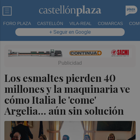
FORO PLAZA
CASTELLÓN
VILA-REAL
COMARCAS
COM
+ Seguir en Google
Los esmaltes pierden 40
millones y la maquinaria ve
cómo Italia le 'come'
Argelia... aún sin solución