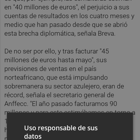
en "40 millones de euros", el perjuicio a sus
cuentas de resultados en los cuatro meses y
medio que han pasado desde que se abrió
esta brecha diplomática, señala Breva.
De no ser por ello, y tras facturar "45
millones de euros hasta mayo", sus
previsiones de ventas en el país
norteafricano, que está impulsando
sobremanera su sector azulejero, eran de
récord, señala el secretario general de
Anffecc. "El año pasado facturamos 90
millones y para este estimábamos en torno a
120 o 130". Sin duda, este crecimiento
Uso responsable de sus
hubiera supuesto un soplo de aire fresco
datos
para una actividad que se ve lastrada por la