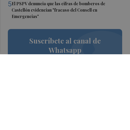
5
El PSPV denuncia que las cifras de bomberos de
Castellón evidencian "fracaso del Consell en
Emergencias"
Suscríbete al canal de
Whatsapp
Siempre al día de las últimas noticias
¡Quiero suscribirme!