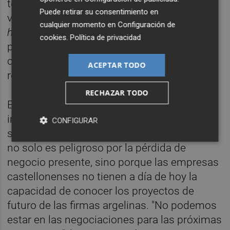
términos porcentuales, se trata de un
Puede retirar su consentimiento en
volumen similar a la de su industria
cualquier momento en
Configuración de
hermana
de las fritas y esmaltes. Y desde el
cookies
.
Política de privacidad
pasado 9 de junio "se ha parado totalmente
cualquier proceso de venta, suministro o
ACEPTAR TODO
reparación".
RECHAZAR TODO
El bloqueo argelino tiene una consecuencia
inmediata: "Italia nos está sustituyendo",
CONFIGURAR
señala el secretario general de Asebec. Esto
no solo es peligroso por la pérdida de
negocio presente, sino porque las empresas
castellonenses no tienen a día de hoy la
capacidad de conocer los proyectos de
futuro de las firmas argelinas. "No podemos
estar en las negociaciones para las próximas