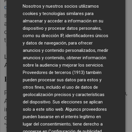
Nosotros y nuestros socios utilizamos
caída productiva
del azulejo español. "En la
cookies y tecnologías similares para
situación en la que estamos, esto también
almacenar y acceder a información en su
afecta a nuestra actividad y fomenta la
dispositivo y procesar datos personales,
deslocalización, con la afección que esto
como su dirección IP, identificadores únicos
tiene para el empleo", apunta Breva.
y datos de navegación, para ofrecer
anuncios y contenido personalizados, medir
Los secretarios generales de Anffecc y
anuncios y contenido, obtener información
Asebec (derecha)
sobre la audiencia y mejorar los servicios.
Proveedores de terceros (1913)
también
Pérdida de un nicho clave
pueden procesar sus datos para estos y
otros fines, incluido el uso de datos de
Para los fabricantes de maquinaria cerámica,
geolocalización precisos y características
Argelia también es un mercado de gran
del dispositivo. Sus elecciones se aplican
importancia. No en vano, allí facturan una
solo a este sitio web. Algunos proveedores
pueden basarse en el interés legítimo en
quinta parte de sus ventas en el extranjero,
lugar del consentimiento; tiene derecho a
"20 millones al año", recuerda Martínez. En
oponerse en
Configuración de publicidad
.