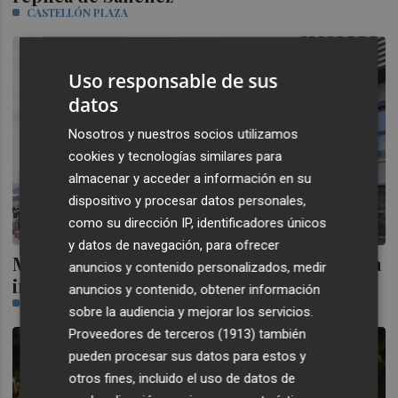
CASTELLÓN PLAZA
Uso responsable de sus
datos
Nosotros y nuestros socios utilizamos
cookies y tecnologías similares para
almacenar y acceder a información en su
dispositivo y procesar datos personales,
como su dirección IP, identificadores únicos
y datos de navegación, para ofrecer
Molde Azul celebra 25 años al servicio de la
anuncios y contenido personalizados, medir
industria cerámica
anuncios y contenido, obtener información
PLAZA CERÁMICA
sobre la audiencia y mejorar los servicios.
Proveedores de terceros (1913)
también
pueden procesar sus datos para estos y
otros fines, incluido el uso de datos de