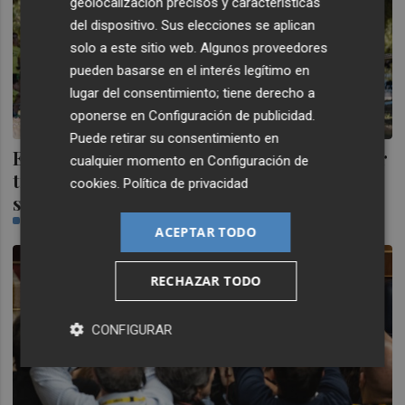
geolocalización precisos y características
del dispositivo. Sus elecciones se aplican
solo a este sitio web. Algunos proveedores
pueden basarse en el interés legítimo en
lugar del consentimiento; tiene derecho a
oponerse en
Configuración de publicidad
.
Puede retirar su consentimiento en
El Playas de Castellón luchará en Soria por
cualquier momento en
Configuración de
tres títulos nacionales de cross este fin de
cookies
.
Política de privacidad
semana
CASTELLÓN PLAZA
ACEPTAR TODO
RECHAZAR TODO
CONFIGURAR