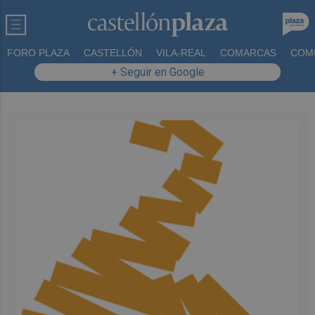
FORO PLAZA
CASTELLÓN
VILA-REAL
COMARCAS
COM
+ Seguir en Google