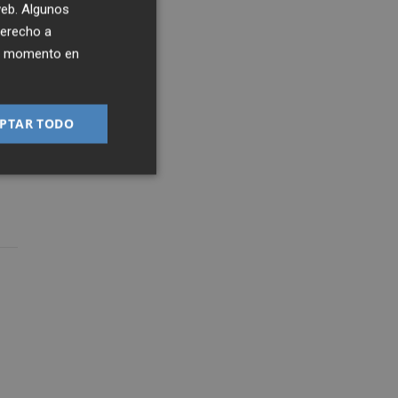
 web. Algunos
derecho a
ier momento en
PTAR TODO