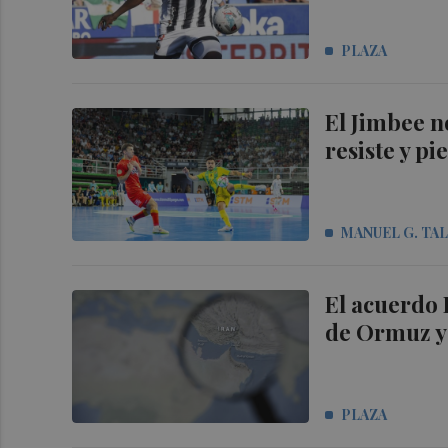
PLAZA
El Jimbee n
resiste y p
MANUEL G. TA
El acuerdo 
de Ormuz y 
PLAZA