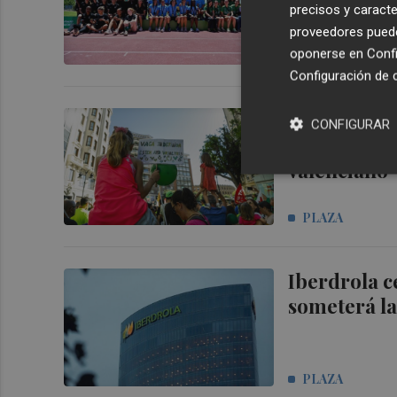
precisos y caracte
proveedores pueden
oponerse en
Confi
PLAZA
Configuración de 
Docentes ju
CONFIGURAR
momento crí
valenciano"
PLAZA
Iberdrola ce
someterá la
PLAZA