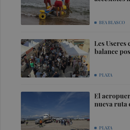
BEA BLASCO
Les Useres c
balance posi
PLAZA
El aeropuer
nueva ruta 
PLAZA