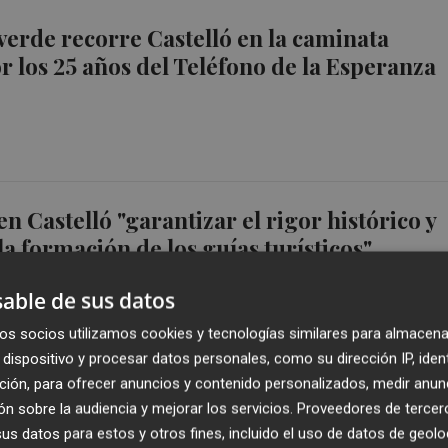
erde recorre Castelló en la caminata
or los 25 años del Teléfono de la Esperanza
n Castelló "garantizar el rigor histórico y
la formación de los guías turísticos"
able de sus datos
os socios utilizamos cookies y tecnologías similares para almacena
dispositivo y procesar datos personales, como su dirección IP, iden
ción, para ofrecer anuncios y contenido personalizados, medir anun
 de Portugal y la Diputación de Valencia se
n sobre la audiencia y mejorar los servicios.
Proveedores de tercer
la Copa de Europa de clubes en Castelló
s datos para estos y otros fines, incluido el uso de datos de geolo