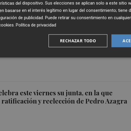
rísticas del dispositivo. Sus elecciones se aplican solo a este sitio
 basarse en el interés legítimo en lugar del consentimiento; tiene 
guración de publicidad
. Puede retirar su consentimiento en cualqu
cookies
.
Política de privacidad
bilados apoyan la huelga: "Estamos en un
RECHAZAR TODO
ACE
tico en el sistema educativo público
lebra este viernes su junta, en la que
 ratificación y reelección de Pedro Azagra