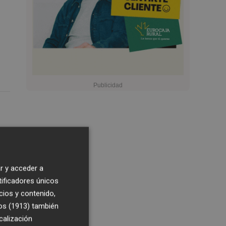
r y acceder a
tificadores únicos
cios y contenido,
os (1913)
también
calización