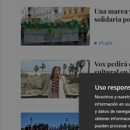
Una marea v
solidaria p
PLAZA
Vox pedirá e
cultural en 
Uso respons
PLAZA
Nosotros y nuestr
información en su 
y datos de navega
El Sporting
obtener informació
imponen en 
pueden procesar su