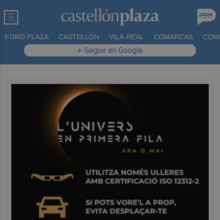
FORO PLAZA
CASTELLÓN
VILA-REAL
COMARCAS
COM
+ Seguir en Google