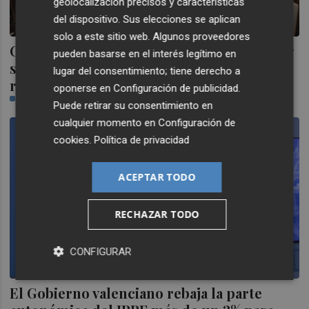
geolocalización precisos y características
del dispositivo. Sus elecciones se aplican
solo a este sitio web. Algunos proveedores
Carrasco felicita al Playas de Castellón por
pueden basarse en el interés legítimo en
sus resultados y la organización del
lugar del consentimiento; tiene derecho a
reciente europeo de clubes
oponerse en
Configuración de publicidad
.
PLAZA
Puede retirar su consentimiento en
cualquier momento en
Configuración de
cookies
.
Política de privacidad
ACEPTAR TODO
RECHAZAR TODO
CONFIGURAR
El Gobierno valenciano rebaja la parte