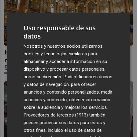
Uso responsable de sus
datos
Nosotros y nuestros socios utilizamos
El Ibex pierde los 18.200 puntos tras
cookies y tecnologías similares para
retroceder un 0,97%, con el crudo en los
almacenar y acceder a información en su
96 dólares
dispositivo y procesar datos personales,
PLAZA
como su dirección IP, identificadores únicos
y datos de navegación, para ofrecer
anuncios y contenido personalizados, medir
anuncios y contenido, obtener información
sobre la audiencia y mejorar los servicios.
Proveedores de terceros (1913)
también
pueden procesar sus datos para estos y
otros fines, incluido el uso de datos de