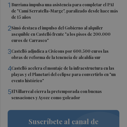
1
Burriana impulsa una asistencia para completar el PAI
de "Camí Serratella-Marge", paralizado desde hace más
de 15 años
2
Simó destaca el impulso del Gobierno al alquiler
asequible en Castelló frente "a los pisos de 200.000
euros de Carrasco"
3
Castelló adjudica a Civicons por 600.500 euros las
obras de reforma de la tenencia de alcaldía sur
4
Castelló acelera el montaje de la infraestructura en las
playas y el Planetari del eclipse para convertirlo en "un
evento histórico"
5
El Villarreal cierra la pretemporada con buenas
sensaciones y Ayoze como goleador
Suscríbete al canal de