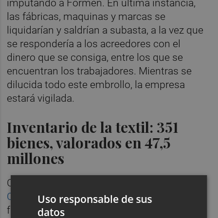
imputando a Formen. En última instancia,
las fábricas, maquinas y marcas se
liquidarían y saldrían a subasta, a la vez que
se respondería a los acreedores con el
dinero que se consiga, entre los que se
encuentran los trabajadores. Mientras se
dilucida todo este embrollo, la empresa
estará vigilada.
Inventario de la textil: 351
bienes, valorados en 47,5
millones
Cabe recordar que el
inventario de Marie
Claire
está formado por
351 bienes
de
Uso responsable de sus
fabricación, transporte y logística, entre
datos