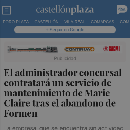
FORO PLAZA
CASTELLÓN
VILA-REAL
COMARCAS
COM
+ Seguir en Google
El administrador concursal
contratará un servicio de
mantenimiento de Marie
Claire tras el abandono de
Formen
La empresa, que se encuentra sin actividad