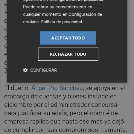
empresa entró en concurso de acreedores.
Puede retirar su consentimiento en
Parecía que tenía una última oportunidad
cualquier momento en
Configuración de
con la entrada de Formen, pero al final esa
cookies
.
Política de privacidad
opción se quedó en nada, ya que el nuevo
dueño accedió sin dinero y desde el primer
ACEPTAR TODO
día no se hizo cargo de ninguna obligación
económica contraída; ni pagó por la compra
RECHAZAR TODO
de la unidad productiva ni los salarios de los
74 trabajadores.
CONFIGURAR
El dueño,
Ángel Pío Sánchez
, se apoya en el
embargo de cuentas y bienes instado en
diciembre por el administrador concursal
para justificar su adiós, pero el comité de
empresa replica que hasta ese mes ya dejó
de cumplir con sus compromisos. Lamenta,