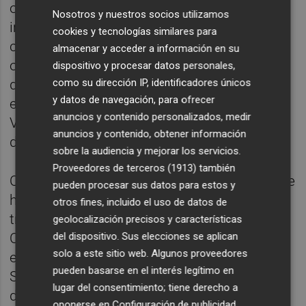
otros, máquinas textiles, hormas, planchas,
Nosotros y nuestros socios utilizamos
impresoras, aparatos de tintura, secadores,
cookies y tecnologías similares para
camiones, plegadoras, máquinas de coser u
almacenar y acceder a información en su
ordenadores. Todos ellos tienen un valor
dispositivo y procesar datos personales,
de
47,5 millones
. De este total, 596.000
como su dirección IP, identificadores únicos
y datos de navegación, para ofrecer
euros están ligados a una deuda del Institut
anuncios y contenido personalizados, medir
Valencià de Finances y 1,2 millones a otra
anuncios y contenido, obtener información
del Fogasa.
sobre la audiencia y mejorar los servicios.
Proveedores de terceros (1913)
también
Otra parte importante son las
30 marcas
que
pueden procesar sus datos para estos y
ha comercializado Marie Claire en su larga
otros fines, incluido el uso de datos de
trayectoria, como Cheire, Kler, MC, Nublo,
geolocalización precisos y características
Onne, Venis o Marie Claire Easyfit, así como
del dispositivo. Sus elecciones se aplican
solo a este sitio web. Algunos proveedores
el producto acabado que no salío a la venta.
pueden basarse en el interés legítimo en
Son elementos que han ido perdiendo valor
lugar del consentimiento; tiene derecho a
desde que en septiembre de 2023 la
oponerse en
Configuración de publicidad
.