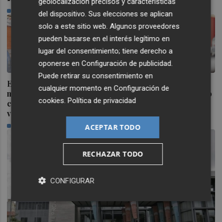
geolocalización precisos y características
PLAZA
del dispositivo. Sus elecciones se aplican
solo a este sitio web. Algunos proveedores
pueden basarse en el interés legítimo en
lugar del consentimiento; tiene derecho a
oponerse en
Configuración de publicidad
.
Puede retirar su consentimiento en
El PSPV reclama un nuevo
Compromís denuncia "la
cualquier momento en
Configuración de
mapa sanitario para la
falta del refuerzo sanitario
cookies
.
Política de privacidad
ciudad de Castelló "que
estival en los municipios
vaya más allá de parches"
de Castellón"
PLAZA
PLAZA
ACEPTAR TODO
RECHAZAR TODO
CONFIGURAR