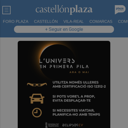
FORO PLAZA
CASTELLÓN
VILA-REAL
COMARCAS
COM
+ Seguir en Google