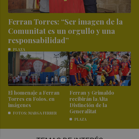
Ferran Torres: “Ser imagen de la
Comunitat es un orgullo y una
responsabilidad”
PLAZA
El homenaje a Ferran
Ferran y Grimaldo
Torres en Foios, en
recibirán la Alta
imágenes
Distinción de la
Generalitat
FOTOS: MARGA FERRER
PLAZA