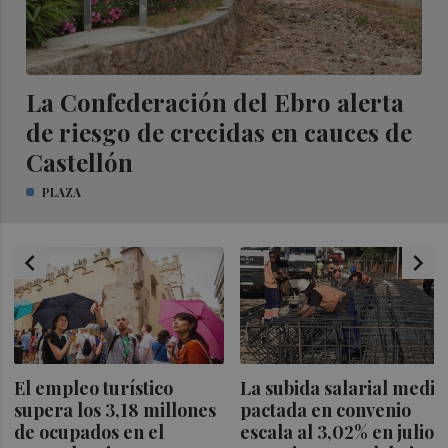
La Confederación del Ebro alerta
de riesgo de crecidas en cauces de
Castellón
PLAZA
chevron_left
chevron_right
El empleo turístico
La subida salarial media
supera los 3,18 millones
pactada en convenio
de ocupados en el
escala al 3,02% en julio,