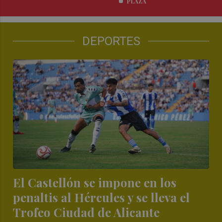
PLAZA
DEPORTES
El Castellón se impone en los
penaltis al Hércules y se lleva el
Trofeo Ciudad de Alicante