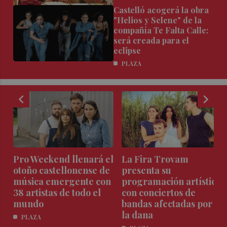
Castelló acogerá la obra
"Helios y Selene" de la
compañía Te Falta Calle:
será creada para el
eclipse
PLAZA
chevron_left
chevron_right
Pro Weekend llenará el
La Fira Trovam
a
otoño castellonense de
presenta su
e
música emergente con
programación artística
38 artistas de todo el
con conciertos de
mundo
bandas afectadas por
la dana
PLAZA