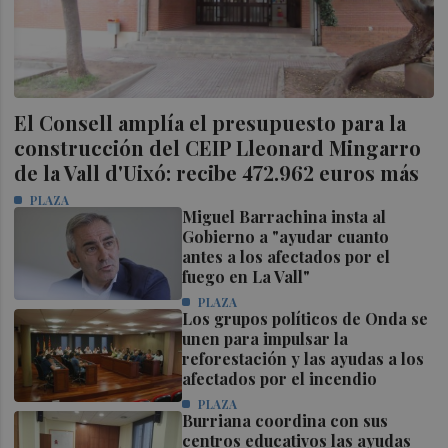
El Consell amplía el presupuesto para la
construcción del CEIP Lleonard Mingarro
de la Vall d'Uixó: recibe 472.962 euros más
PLAZA
Miguel Barrachina insta al
Gobierno a "ayudar cuanto
antes a los afectados por el
fuego en La Vall"
PLAZA
Los grupos políticos de Onda se
unen para impulsar la
reforestación y las ayudas a los
afectados por el incendio
PLAZA
Burriana coordina con sus
centros educativos las ayudas