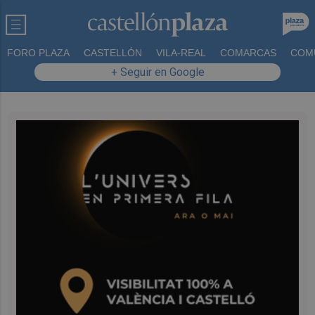
FORO PLAZA
CASTELLÓN
VILA-REAL
COMARCAS
COM
+ Seguir en Google