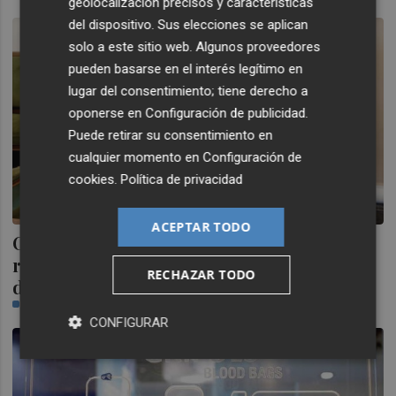
geolocalización precisos y características
del dispositivo. Sus elecciones se aplican
solo a este sitio web. Algunos proveedores
pueden basarse en el interés legítimo en
lugar del consentimiento; tiene derecho a
oponerse en
Configuración de publicidad
.
Puede retirar su consentimiento en
cualquier momento en
Configuración de
cookies
.
Política de privacidad
ACEPTAR TODO
Ciudadanos lamenta que las gaiatas no
reciban las ayudas a cuatro días del inicio
RECHAZAR TODO
de las fiestas
CASTELLÓN PLAZA
CONFIGURAR