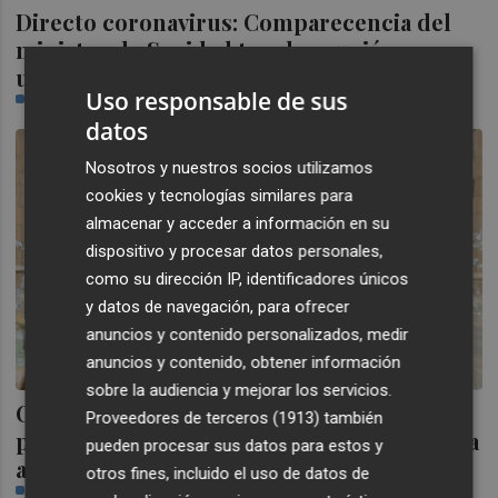
Directo coronavirus: Comparecencia del
ministro de Sanidad tras la reunión
urgente con las CCAA
Uso responsable de sus
CASTELLÓN PLAZA
datos
Nosotros y nuestros socios utilizamos
cookies y tecnologías similares para
almacenar y acceder a información en su
dispositivo y procesar datos personales,
como su dirección IP, identificadores únicos
y datos de navegación, para ofrecer
anuncios y contenido personalizados, medir
anuncios y contenido, obtener información
sobre la audiencia y mejorar los servicios.
Castelló inicia este martes el proceso
Proveedores de terceros (1913)
también
participativo del proyecto de reforma de la
pueden procesar sus datos para estos y
avenida Lidón
otros fines, incluido el uso de datos de
CASTELLÓN PLAZA