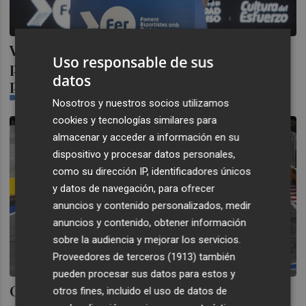
Vídeos de entrenamiento, humor y cocina
Uso responsable de sus
para presentar el nuevo equipo del
datos
proyecto FER 2020
CASTELLÓN PLAZA
Nosotros y nuestros socios utilizamos
cookies y tecnologías similares para
almacenar y acceder a información en su
dispositivo y procesar datos personales,
como su dirección IP, identificadores únicos
y datos de navegación, para ofrecer
anuncios y contenido personalizados, medir
anuncios y contenido, obtener información
sobre la audiencia y mejorar los servicios.
Proveedores de terceros (1913)
también
pueden procesar sus datos para estos y
Coronavirus: La F1 'adelanta' el verano a
otros fines, incluido el uso de datos de