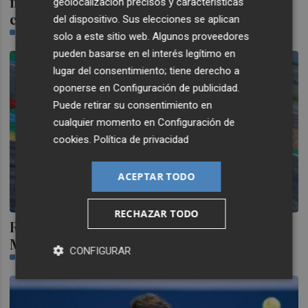
marzo y abril para ganar tiempo al
geolocalización precisos y características
calendario
del dispositivo. Sus elecciones se aplican
CASTELLÓN PLAZA
solo a este sitio web. Algunos proveedores
pueden basarse en el interés legítimo en
lugar del consentimiento; tiene derecho a
oponerse en
Configuración de publicidad
.
Puede retirar su consentimiento en
cualquier momento en
Configuración de
cookies
.
Política de privacidad
ACEPTAR TODO
RECHAZAR TODO
Retrasan a septiembre las 24 horas de Le
Mans por el Covid-19
CONFIGURAR
CASTELLÓN PLAZA