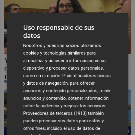
Uso responsable de sus
datos
Nosotros y nuestros socios utilizamos
cookies y tecnologías similares para
Mas, sobre Azud: "Si alguien se ha pasado
almacenar y acceder a información en su
de frenada, que quien lo haya hecho que lo
dispositivo y procesar datos personales,
pague
como su dirección IP, identificadores únicos
CASTELLÓN PLAZA
y datos de navegación, para ofrecer
anuncios y contenido personalizados, medir
anuncios y contenido, obtener información
sobre la audiencia y mejorar los servicios.
Proveedores de terceros (1913)
también
pueden procesar sus datos para estos y
otros fines, incluido el uso de datos de