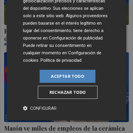
geolocalización precisos y características
del dispositivo. Sus elecciones se aplican
solo a este sitio web. Algunos proveedores
pueden basarse en el interés legítimo en
Ramón Soria estrenará 2023 como nuevo
lugar del consentimiento; tiene derecho a
director deportivo del CD Castellón
oponerse en
Configuración de publicidad
.
JOSE LUIS GUAL | ÓSCAR MANTECA
Puede retirar su consentimiento en
cualquier momento en
Configuración de
cookies
.
Política de privacidad
ACEPTAR TODO
RECHAZAR TODO
CONFIGURAR
Mazón ve miles de empleos de la cerámica