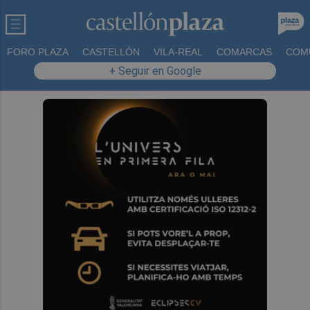
FORO PLAZA
CASTELLÓN
VILA-REAL
COMARCAS
COM
+ Seguir en Google