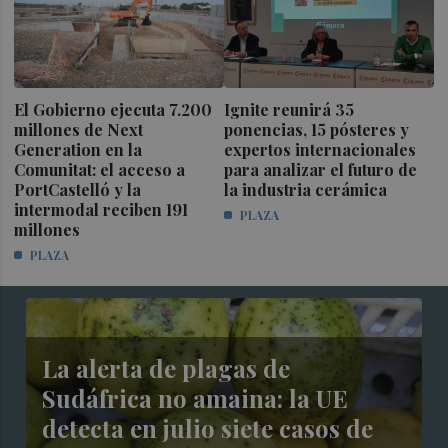
El Gobierno ejecuta 7.200
Ignite reunirá 35
millones de Next
ponencias, 15 pósteres y
Generation en la
expertos internacionales
Comunitat: el acceso a
para analizar el futuro de
PortCastelló y la
la industria cerámica
intermodal reciben 191
PLAZA
millones
PLAZA
La alerta de plagas de
Sudáfrica no amaina: la UE
detecta en julio siete casos de