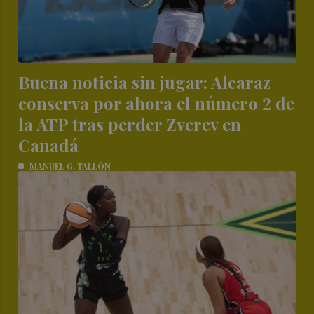
Buena noticia sin jugar: Alcaraz
conserva por ahora el número 2 de
la ATP tras perder Zverev en
Canadá
MANUEL G. TALLÓN