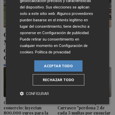
geolocalización precisos y características
del dispositivo. Sus elecciones se aplican
solo a este sitio web. Algunos proveedores
pueden basarse en el interés legítimo en
lugar del consentimiento; tiene derecho a
Castelló inicia la ejecución de la
oponerse en
Configuración de publicidad
.
Puede retirar su consentimiento en
Manzana Albinegra con el traslado
cualquier momento en
Configuración de
de las pistas de pádel junto a
cookies
.
Política de privacidad
Castalia
PLAZA
ACEPTAR TODO
RECHAZAR TODO
CONFIGURAR
Castelló refuerza su
El PSPV denuncia que
comercio: inyectan
Carrasco "perdona 2 de
800.000 euros para la
cada 3 multas por ensuciar