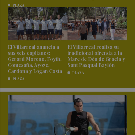
PLAZA
El Villarreal anuncia a
El Villarreal realiza su
sus seis capitanes:
tradicional ofrenda a la
Gerard Moreno, Foyth,
Mare de Déu de Gràcia y
Comesaña, Ayoze,
Sant Pasqual Baylón
Cardona y Logan Costa
PLAZA
PLAZA