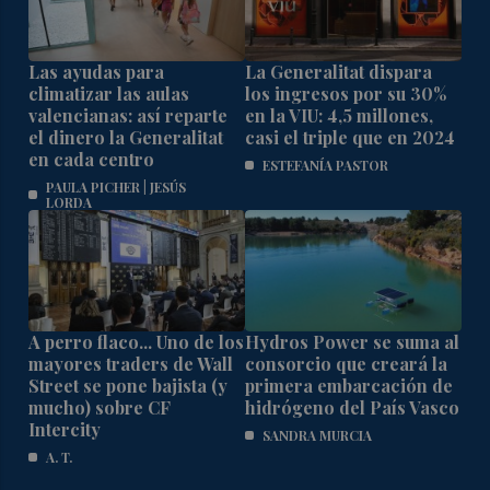
Las ayudas para
La Generalitat dispara
climatizar las aulas
los ingresos por su 30%
valencianas: así reparte
en la VIU: 4,5 millones,
el dinero la Generalitat
casi el triple que en 2024
en cada centro
ESTEFANÍA PASTOR
PAULA PICHER | JESÚS
LORDA
A perro flaco... Uno de los
Hydros Power se suma al
mayores traders de Wall
consorcio que creará la
Street se pone bajista (y
primera embarcación de
mucho) sobre CF
hidrógeno del País Vasco
Intercity
SANDRA MURCIA
A. T.