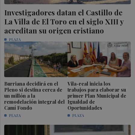
Investigadores datan el Castillo de
La Villa de El Toro en el siglo XIII y
acreditan su origen cristiano
PLAZA
Burriana decidirá en el
Vila-real inicia los
Pleno si destina cerca de
trabajos para elaborar su
un millón a la
primer Plan Municipal de
remodelación integral del
Igualdad de
Camí Fondo
Oportunidades
PLAZA
PLAZA