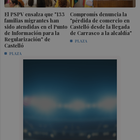
El PSPV ensalza que "133
Compromís denuncia la
familias migrantes han
"pérdida de comercio en
sido atendidas en el Punto
Castelló desde la llegada
de Información para la
de Carrasco a la alcaldía"
Regularización" de
PLAZA
Castelló
PLAZA