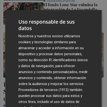
ESTEFANÍA PASTOR
El fondo Lone Star culmina la
integración de La Escandella
con su absorción por Tejas
Borja
Uso responsable de sus
SANDRA MURCIA
datos
Nosotros y nuestros socios utilizamos
cookies y tecnologías similares para
almacenar y acceder a información en su
dispositivo y procesar datos personales,
como su dirección IP, identificadores únicos
y datos de navegación, para ofrecer
anuncios y contenido personalizados, medir
anuncios y contenido, obtener información
El PSPV ultima su particular 'All
sobre la audiencia y mejorar los servicios.
Stars' para la Conferencia Política
Proveedores de terceros (1913)
también
pueden procesar sus datos para estos y
de Alicante
otros fines, incluido el uso de datos de
XIMO AGUAR