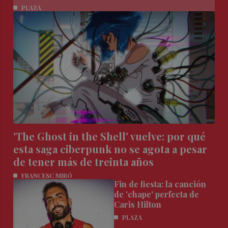
PLAZA
'The Ghost in the Shell' vuelve: por qué
esta saga ciberpunk no se agota a pesar
de tener más de treinta años
FRANCESC MIRÓ
Fin de fiesta: la canción
de 'chape' perfecta de
Caris Hilton
PLAZA