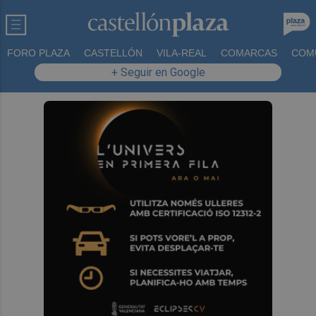
FORO PLAZA
CASTELLÓN
VILA-REAL
COMARCAS
COM
+ Seguir en Google