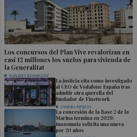
Los concursos del Plan Vive revalorizan en
casi 12 millones los suelos para vivienda de
la Generalitat
ELÍSABET RODRÍGUEZ
La justicia cita como investigado
al CEO de Vodafone España tras
admitir otra querella del
fundador de Finetwork
SANDRA MURCIA
La concesión de la Base 2 de la
Marina termina en 2029:
Innsomnia solicita una nueva
por 20 años